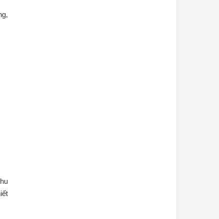
ng,
nhu
iết