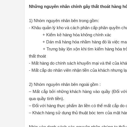
Những nguyên nhân chính gây thất thoát hàng hó
1) Nhóm nguyên nhân bên trong gồm:
- Khâu quản lý kho và cách phân cấp phân quyền ch
+ Kiểm kê hàng hóa không chính xác
+ Dán mã hàng hóa nhầm hàng đó là việc mang 
+ Trưng bày lộn xộn khi tìm kiếm hàng hóa trở nê
thất thoát
- Mất hàng do chính sách khuyến mại và thẻ của khá
- Mất cắp do nhân viên nhận tiền của khách nhưng lại
2) Nhóm nguyên nhân bên ngoài gồm :
– Mất cắp bởi những khách hàng vào quầy (Đối với
qua quầy tính tiền).
– Đối với hàng thực phẩm ăn liền có thể mất cắp do 
– Khách hàng sử dụng thủ thuật bóc tem của mặt hàng 
Nhìn vào danh sách các nguyên nhân chúng ta thấy 