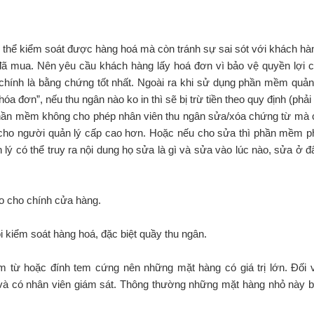
 thể kiểm soát được hàng hoá mà còn tránh sự sai sót với khách hà
ã mua. Nên yêu cầu khách hàng lấy hoá đơn vì bảo vệ quyền lợi 
 chính là bằng chứng tốt nhất. Ngoài ra khi sử dụng phần mềm quản
óa đơn”, nếu thu ngân nào ko in thì sẽ bị trừ tiền theo quy định (phải
phần mềm không cho phép nhân viên thu ngân sửa/xóa chứng từ mà 
cho người quản lý cấp cao hơn. Hoặc nếu cho sửa thì phần mềm p
lý có thể truy ra nội dung họ sửa là gì và sửa vào lúc nào, sửa ở đ
áo cho chính cửa hàng.
i kiểm soát hàng hoá, đặc biệt quầy thu ngân.
tem từ hoặc đính tem cứng nên những mặt hàng có giá trị lớn. Đối 
 và có nhân viên giám sát. Thông thường những mặt hàng nhỏ này 