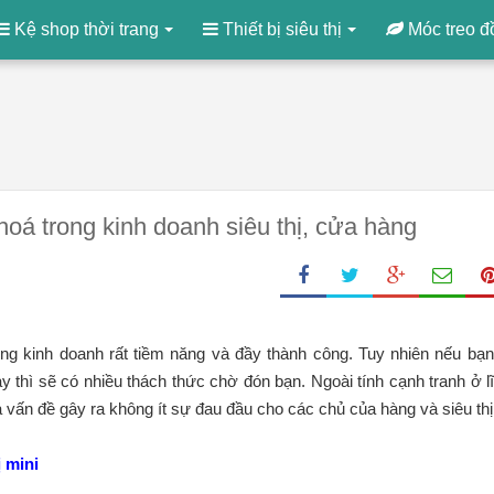
Kệ shop thời trang
Thiết bị siêu thị
Móc treo đ
hoá trong kinh doanh siêu thị, cửa hàng
g kinh doanh rất tiềm năng và đầy thành công. Tuy nhiên nếu bạn
 thì sẽ có nhiều thách thức chờ đón bạn. Ngoài tính cạnh tranh ở l
à vấn đề gây ra không ít sự đau đầu cho các chủ của hàng và siêu th
 mini