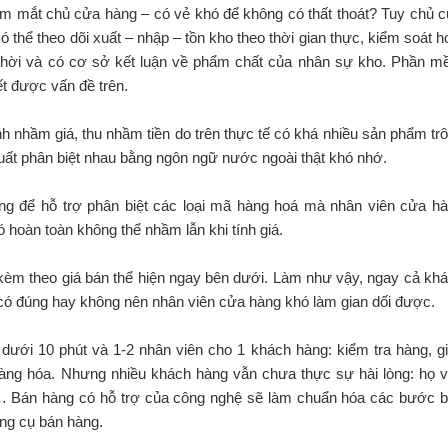
tầm mắt chủ cửa hàng – có vẻ khó để không có thất thoát? Tuy chủ 
thể theo dõi xuất – nhập – tồn kho theo thời gian thực, kiểm soát h
 thời và có cơ sở kết luận về phẩm chất của nhân sự kho. Phần 
t được vấn đề trên.
h nhầm giá, thu nhầm tiền do trên thực tế có khá nhiều sản phẩm tr
ất phân biệt nhau bằng ngôn ngữ nước ngoài thật khó nhớ.
àng để hỗ trợ phân biệt các loại mã hàng hoá mà nhân viên cửa h
ó hoàn toàn không thể nhầm lẫn khi tính giá.
 kèm theo giá bán thể hiện ngay bên dưới. Làm như vậy, ngay cả kh
n có đúng hay không nên nhân viên cửa hàng khó làm gian dối được.
ưới 10 phút và 1-2 nhân viên cho 1 khách hàng: kiểm tra hàng, g
 hàng hóa. Nhưng nhiều khách hàng vẫn chưa thực sự hài lòng: họ 
… Bán hàng có hỗ trợ của công nghệ sẽ làm chuẩn hóa các bước 
ông cụ bán hàng.