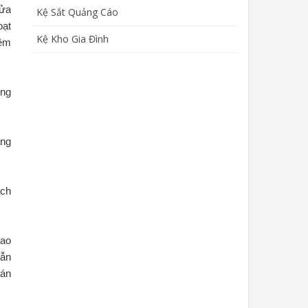
cửa
Kệ Sắt Quảng Cáo
oạt
Kệ Kho Gia Đình
mềm
ông
àng
ách
iao
vẫn
bán