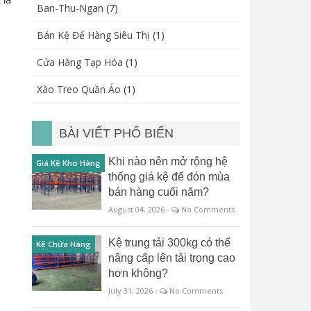
Ban-Thu-Ngan
(7)
Bán Kệ Để Hàng Siêu Thị
(1)
Cửa Hàng Tạp Hóa
(1)
Xào Treo Quần Áo
(1)
BÀI VIẾT PHỔ BIẾN
Khi nào nên mở rộng hệ
Giá Kệ Kho Hàng
thống giá kệ để đón mùa
bán hàng cuối năm?
August 04, 2026 -
No Comments
Kệ trung tải 300kg có thể
Kệ Chứa Hàng
nâng cấp lên tải trọng cao
hơn không?
July 31, 2026 -
No Comments