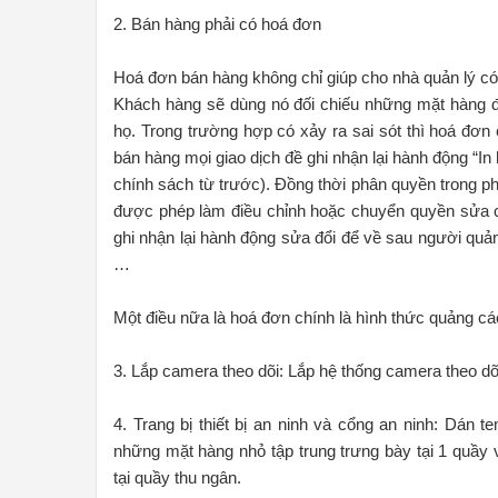
2. Bán hàng phải có hoá đơn
Hoá đơn bán hàng không chỉ giúp cho nhà quản lý có
Khách hàng sẽ dùng nó đối chiếu những mặt hàng đ
họ. Trong trường hợp có xảy ra sai sót thì hoá đơn
bán hàng mọi giao dịch đề ghi nhận lại hành động “In h
chính sách từ trước). Đồng thời phân quyền trong 
được phép làm điều chỉnh hoặc chuyển quyền sửa 
ghi nhận lại hành động sửa đổi để về sau người quản 
…
Một điều nữa là hoá đơn chính là hình thức quảng c
3. Lắp camera theo dõi: Lắp hệ thống camera theo dõ
4. Trang bị thiết bị an ninh và cổng an ninh: Dán 
những mặt hàng nhỏ tập trung trưng bày tại 1 quầy
tại quầy thu ngân.