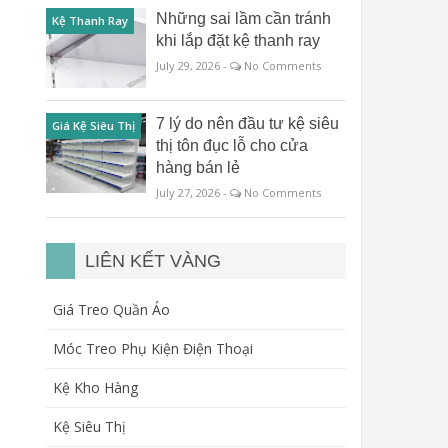
Những sai lầm cần tránh
Kệ Thanh Ray
khi lắp đặt kệ thanh ray
July 29, 2026 -
No Comments
7 lý do nên đầu tư kệ siêu
Giá Kệ Siêu Thị
thị tôn đục lỗ cho cửa
hàng bán lẻ
July 27, 2026 -
No Comments
LIÊN KẾT VÀNG
Giá Treo Quần Áo
Móc Treo Phụ Kiện Điện Thoại
Kệ Kho Hàng
Kệ Siêu Thị