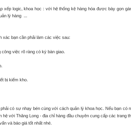
 xếp logic, khoa học : với hệ thống kệ hàng hóa được bày gọn gà
ản lý hàng ...
nh xác bạn cần phải làm các việc sau:
 công việc rõ ràng có ký bàn giao.
p.
ết bị kiểm kho.
phải có sự nhạy bén cùng với cách quản lý khoa học. Nếu bạn có 
iên hệ với Thăng Long - địa chỉ hàng đầu chuyên cung cấp các trang th
vấn và báo giá tốt nhất nhé.