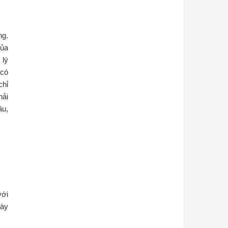
ng.
của
 lý
 có
chỉ
hải
âu,
với
bày