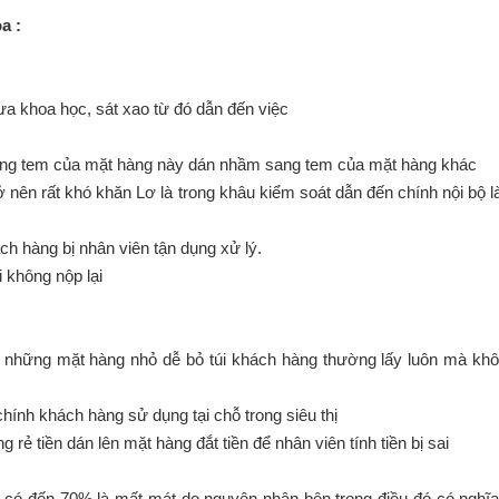
a :
ưa khoa học, sát xao từ đó dẫn đến việc
tem của mặt hàng này dán nhầm sang tem của mặt hàng khác
n rất khó khăn Lơ là trong khâu kiểm soát dẫn đến chính nội bộ 
ch hàng bị nhân viên tận dụng xử lý.
 không nộp lại
 những mặt hàng nhỏ dễ bỏ túi khách hàng thường lấy luôn mà kh
chính khách hàng sử dụng tại chỗ trong siêu thị
rẻ tiền dán lên mặt hàng đắt tiền để nhân viên tính tiền bị sai
có đến 70% là mất mát do nguyên nhân bên trong điều đó có nghĩa