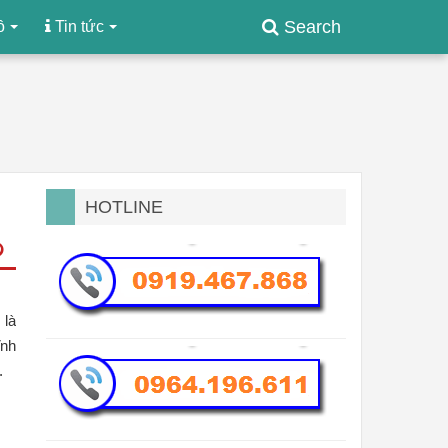
Search
ồ
Tin tức
HOTLINE
 là
ĩnh
ị.