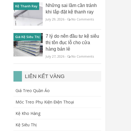
Những sai lầm cần tránh
Kệ Thanh Ray
khi lắp đặt kệ thanh ray
July 29, 2026 -
No Comments
7 lý do nên đầu tư kệ siêu
Giá Kệ Siêu Thị
thị tôn đục lỗ cho cửa
hàng bán lẻ
July 27, 2026 -
No Comments
LIÊN KẾT VÀNG
Giá Treo Quần Áo
Móc Treo Phụ Kiện Điện Thoại
Kệ Kho Hàng
Kệ Siêu Thị