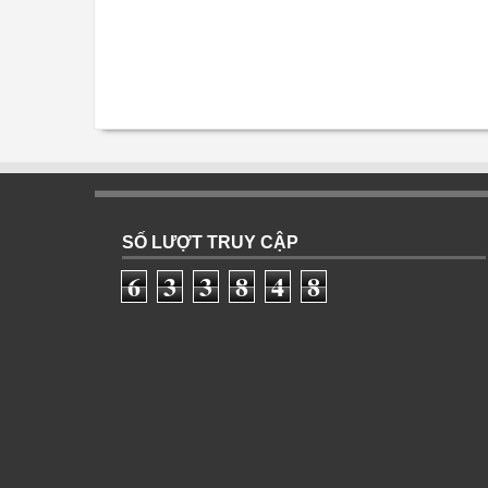
SỐ LƯỢT TRUY CẬP
6
3
3
8
4
8