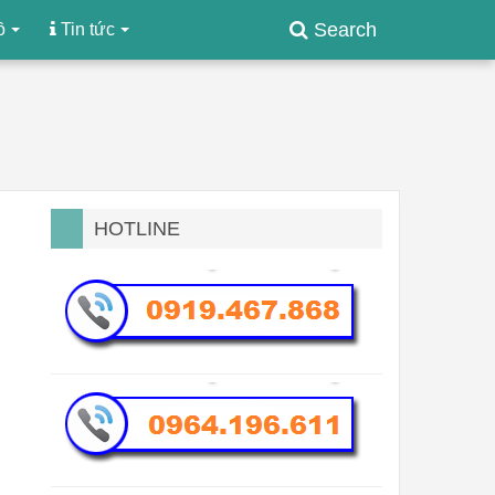
Search
ồ
Tin tức
HOTLINE