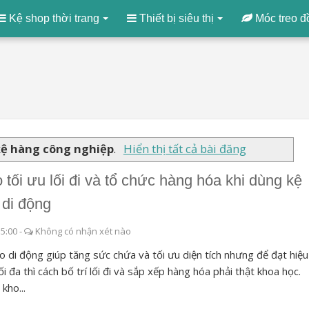
Kệ shop thời trang
Thiết bị siêu thị
Móc treo đ
kệ hàng công nghiệp
.
Hiển thị tất cả bài đăng
 tối ưu lối đi và tổ chức hàng hóa khi dùng kệ
 di động
15:00
-
Không có nhận xét nào
o di động giúp tăng sức chứa và tối ưu diện tích nhưng để đạt hiệu
ối đa thì cách bố trí lối đi và sắp xếp hàng hóa phải thật khoa học.
kho...