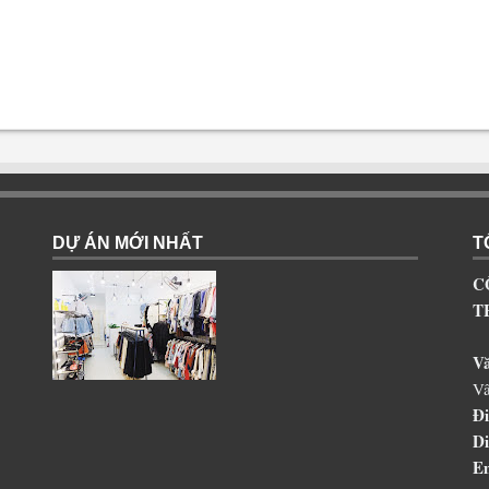
DỰ ÁN MỚI NHẤT
T
C
T
V
Vâ
Đi
Di
Em