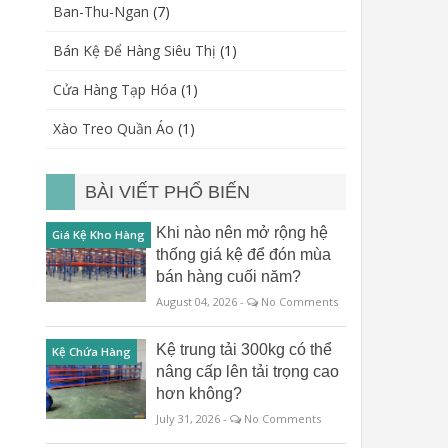
Ban-Thu-Ngan
(7)
Bán Kệ Để Hàng Siêu Thị
(1)
Cửa Hàng Tạp Hóa
(1)
Xào Treo Quần Áo
(1)
BÀI VIẾT PHỔ BIẾN
Khi nào nên mở rộng hệ
Giá Kệ Kho Hàng
thống giá kệ để đón mùa
bán hàng cuối năm?
August 04, 2026 -
No Comments
Kệ trung tải 300kg có thể
Kệ Chứa Hàng
nâng cấp lên tải trọng cao
hơn không?
July 31, 2026 -
No Comments