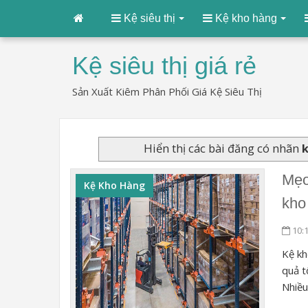
Kệ siêu thị
Kệ kho hàng
Kệ siêu thị giá rẻ
Sản Xuất Kiêm Phân Phối Giá Kệ Siêu Thị
Hiển thị các bài đăng có nhãn
Mẹo
Kệ Kho Hàng
kho
10:
Kệ kh
quả t
Nhiều 