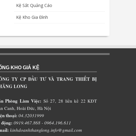
Kệ Sắt Quảng Cáo
Kệ Kho Gia Đình
ỔNG KHO GIÁ KỆ
ÔNG TY CP ĐẦU TƯ VÀ TRANG THIẾT BỊ
HĂNG LONG
ăn Phòng Làm Việc:
Số 27, 28 liền kề 22 KĐT
n Canh, Hoài Đức, Hà Nội
ện thoại:
04.32031999
 động:
0919.467.868 - 0964.196.611
ail:
kinhdoanhthanglong.info@gmail.com