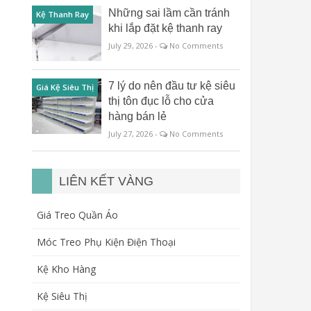
Những sai lầm cần tránh
Kệ Thanh Ray
khi lắp đặt kệ thanh ray
July 29, 2026 -
No Comments
7 lý do nên đầu tư kệ siêu
Giá Kệ Siêu Thị
thị tôn đục lỗ cho cửa
hàng bán lẻ
July 27, 2026 -
No Comments
LIÊN KẾT VÀNG
Giá Treo Quần Áo
Móc Treo Phụ Kiện Điện Thoại
Kệ Kho Hàng
Kệ Siêu Thị