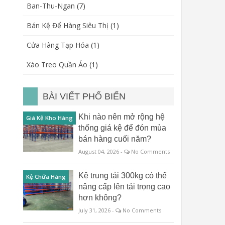
Ban-Thu-Ngan
(7)
Bán Kệ Để Hàng Siêu Thị
(1)
Cửa Hàng Tạp Hóa
(1)
Xào Treo Quần Áo
(1)
BÀI VIẾT PHỔ BIẾN
Khi nào nên mở rộng hệ
Giá Kệ Kho Hàng
thống giá kệ để đón mùa
bán hàng cuối năm?
August 04, 2026 -
No Comments
Kệ trung tải 300kg có thể
Kệ Chứa Hàng
nâng cấp lên tải trọng cao
hơn không?
July 31, 2026 -
No Comments