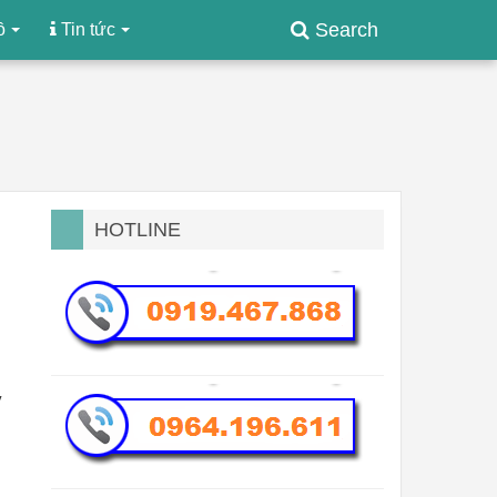
Search
ồ
Tin tức
HOTLINE
y