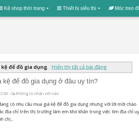
Kệ shop thời trang
Thiết bị siêu thị
Móc treo đ
n
kệ để đồ gia dụng
.
Hiển thị tất cả bài đăng
 kệ để đồ gia dụng ở đâu uy tín?
22:00
-
Không có nhận xét nào
ang có nhu cầu mua giá kệ để đồ gia dụng nhưng với lời mời chào
ác địa chỉ trên thị trường làm em khó khăn trong việc tìm địa chỉ u
nh chị...