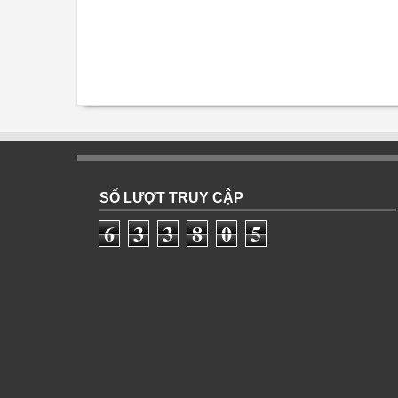
SỐ LƯỢT TRUY CẬP
6
3
3
8
0
5