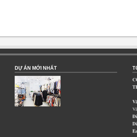
DỰ ÁN MỚI NHẤT
T
C
T
V
Vâ
Đi
Di
Em