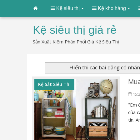
Kệ siêu thị
Kệ kho hàng
Kệ siêu thị giá rẻ
Sản Xuất Kiêm Phân Phối Giá Kệ Siêu Thị
Hiển thị các bài đăng có nhã
Mua
Kệ Sắt Siêu Thị
15:
"Em đ
của c
tín. A