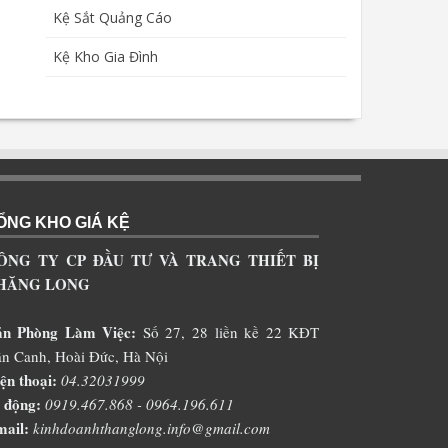
Kệ Sắt Quảng Cáo
Kệ Kho Gia Đình
ỔNG KHO GIÁ KỆ
ÔNG TY CP ĐẦU TƯ VÀ TRANG THIẾT BỊ
HĂNG LONG
ăn Phòng Làm Việc:
Số 27, 28 liền kề 22 KĐT
n Canh, Hoài Đức, Hà Nội
ện thoại:
04.32031999
 động:
0919.467.868 - 0964.196.611
ail:
kinhdoanhthanglong.info@gmail.com