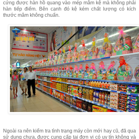
cứng được hàn hồ quang vào mép mâm kệ mà không phải
hàn tiếp điểm. Bên cạnh đó kệ kém chất lượng có kích
thước mâm không chuẩn.
Ngoài ra nên kiểm tra tình trạng máy còn mới hay cũ, đã qua
sử dụng chưa, được cung cấp tại đơn vị có uy tín không và