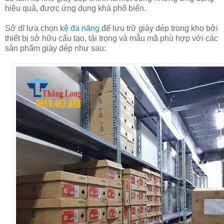
hiệu quả, được ứng dụng khá phổ biến.
Sở dĩ lựa chọn
kệ đa năng
để lưu trữ giày dép trong kho bởi
thiết bị sở hữu cấu tạo, tải trọng và mẫu mã phù hợp với các
sản phẩm giày dép như sau: