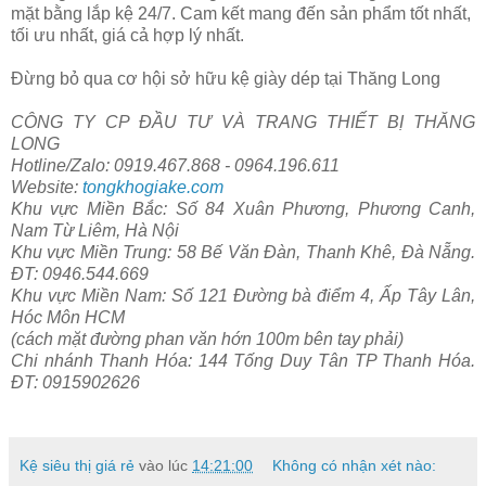
mặt bằng lắp kệ 24/7. Cam kết mang đến sản phẩm tốt nhất,
tối ưu nhất, giá cả hợp lý nhất.
Đừng bỏ qua cơ hội sở hữu kệ giày dép tại Thăng Long
CÔNG TY CP ĐẦU TƯ VÀ TRANG THIẾT BỊ THĂNG
LONG
Hotline/Zalo: 0919.467.868 - 0964.196.611
Website:
tongkhogiake.com
Khu vực Miền Bắc: Số 84 Xuân Phương, Phương Canh,
Nam Từ Liêm, Hà Nội
Khu vực Miền Trung: 58 Bế Văn Đàn, Thanh Khê, Đà Nẵng.
ĐT: 0946.544.669
Khu vực Miền Nam: Số 121 Đường bà điểm 4, Ấp Tây Lân,
Hóc Môn HCM
(cách mặt đường phan văn hớn 100m bên tay phải)
Chi nhánh Thanh Hóa: 144 Tống Duy Tân TP Thanh Hóa.
ĐT: 0915902626
Kệ siêu thị giá rẻ
vào lúc
14:21:00
Không có nhận xét nào: