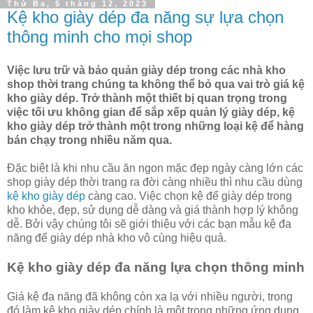
Thứ Ba, 5 tháng 12, 2023
Kệ kho giày dép đa năng sự lựa chọn
thông minh cho mọi shop
Việc lưu trữ và bảo quản giày dép trong các nhà kho
shop thời trang chúng ta không thể bỏ qua vai trò giá kệ
kho giày dép. Trở thành một thiết bị quan trọng trong
việc tối ưu không gian để sắp xếp quản lý giày dép, kệ
kho giày dép trở thành một trong những loại kệ để hàng
bán chạy trong nhiều năm qua.
Đặc biệt là khi nhu cầu ăn ngon mặc đẹp ngày càng lớn các
shop giày dép thời trang ra đời càng nhiều thì nhu cầu dùng
kệ kho giày dép
càng cao. Việc chọn kệ để giày dép trong
kho khỏe, đẹp, sử dụng dễ dàng và giá thành hợp lý không
dễ. Bởi vậy chúng tôi sẽ giới thiệu với các bạn mẫu kệ đa
năng để giày dép nhà kho vô cùng hiệu quả.
Kệ kho giày dép đa năng lựa chọn thông minh
Giá kệ đa năng đã không còn xa lạ với nhiều người, trong
đó làm kệ kho giày dép chính là một trong những ứng dụng