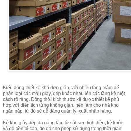
Kiểu dáng thiết kế khá đơn giản, với nhiều tầng mâm để
phân loại các mẫu giày, dép khác nhau lên các tầng kệ một
cách rõ ràng. Đồng thời kích thước kệ được thiết kế phù
hợp với diện tích từng không gian, nên làm cho nhà kho
ngăn nắp, từ đó sẽ dễ dàng quản lý, xuất nhập hàng.
Kệ kho giày dép đa năng làm từ sắt sơn tĩnh điện, kệ khỏe
và độ bền bỉ cao, do đó cho phép sử dụng trong thời gian