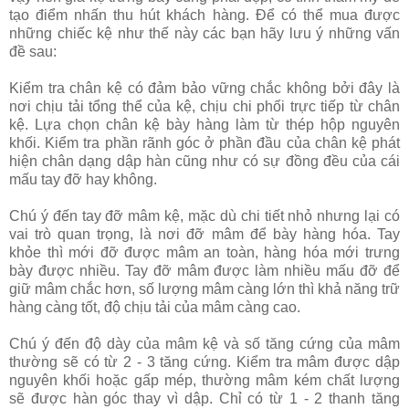
tạo điểm nhấn thu hút khách hàng. Để có thể mua được
những chiếc kệ như thế này các bạn hãy lưu ý những vấn
đề sau:
Kiểm tra chân kệ có đảm bảo vững chắc không bởi đây là
nơi chịu tải tổng thể của kệ, chịu chi phối trực tiếp từ chân
kệ. Lựa chọn chân kệ bày hàng làm từ thép hộp nguyên
khối. Kiểm tra phần rãnh góc ở phần đầu của chân kệ phát
hiện chân dạng dập hàn cũng như có sự đồng đều của cái
mấu tay đỡ hay không.
Chú ý đến tay đỡ mâm kệ, mặc dù chi tiết nhỏ nhưng lại có
vai trò quan trọng, là nơi đỡ mâm để bày hàng hóa. Tay
khỏe thì mới đỡ được mâm an toàn, hàng hóa mới trưng
bày được nhiều. Tay đỡ mâm được làm nhiều mấu đỡ để
giữ mâm chắc hơn, số lượng mâm càng lớn thì khả năng trữ
hàng càng tốt, độ chịu tải của mâm càng cao.
Chú ý đến độ dày của mâm kệ và số tăng cứng của mâm
thường sẽ có từ 2 - 3 tăng cứng. Kiểm tra mâm được dập
nguyên khối hoặc gấp mép, thường mâm kém chất lượng
sẽ được hàn góc thay vì dập. Chỉ có từ 1 - 2 thanh tăng