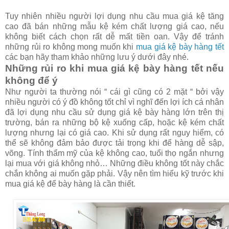
Tuy nhiên nhiều người lợi dụng nhu cầu mua giá kệ tăng
cao đã bán những mẫu kệ kém chất lượng giá cao, nếu
không biết cách chọn rất dễ mất tiền oan. Vậy để tránh
những rủi ro không mong muốn khi
mua giá kệ bày hàng tết
các bạn hãy tham khảo những lưu ý dưới đây nhé.
Những rủi ro khi mua giá kệ bày hàng tết nếu
không để ý
Như người ta thường nói “ cái gì cũng có 2 mặt “ bởi vậy
nhiều người có ý đồ không tốt chỉ vì nghĩ đến lợi ích cá nhân
đã lợi dụng nhu cầu sử dụng giá kệ bày hàng lớn trên thị
trường, bán ra những bộ kệ xuống cấp, hoặc kệ kém chất
lượng nhưng lại có giá cao. Khi sử dụng rất nguy hiểm, có
thể sẽ không đảm bảo được tải trọng khi để hàng dễ sập,
võng. Tính thẩm mỹ của kệ không cao, tuổi thọ ngắn nhưng
lại mua với giá không nhỏ… Những điều không tốt này chắc
chắn không ai muốn gặp phải. Vậy nên tìm hiểu kỹ trước khi
mua giá kệ để bày hàng là cần thiết.