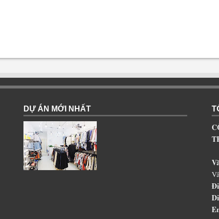
DỰ ÁN MỚI NHẤT
T
C
T
V
Vâ
Đi
Di
Em