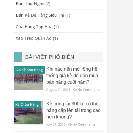
Ban-Thu-Ngan
(7)
Bán Kệ Để Hàng Siêu Thị
(1)
Cửa Hàng Tạp Hóa
(1)
Xào Treo Quần Áo
(1)
BÀI VIẾT PHỔ BIẾN
Khi nào nên mở rộng hệ
Giá Kệ Kho Hàng
thống giá kệ để đón mùa
bán hàng cuối năm?
August 04, 2026 -
No Comments
Kệ trung tải 300kg có thể
Kệ Chứa Hàng
nâng cấp lên tải trọng cao
hơn không?
July 31, 2026 -
No Comments