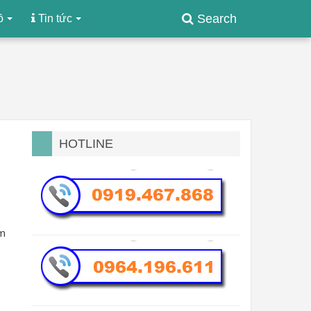
Search
ồ
Tin tức
HOTLINE
âm