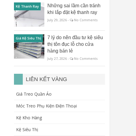
Những sai lầm cần tránh
Kệ Thanh Ray
khi lắp đặt kệ thanh ray
July 29, 2026 -
No Comments
7 lý do nên đầu tư kệ siêu
Giá Kệ Siêu Thị
thị tôn đục lỗ cho cửa
hàng bán lẻ
July 27, 2026 -
No Comments
LIÊN KẾT VÀNG
Giá Treo Quần Áo
Móc Treo Phụ Kiện Điện Thoại
Kệ Kho Hàng
Kệ Siêu Thị