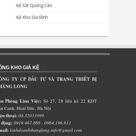
Kệ Sắt Quảng Cáo
Kệ Kho Gia Đình
ỔNG KHO GIÁ KỆ
ÔNG TY CP ĐẦU TƯ VÀ TRANG THIẾT BỊ
HĂNG LONG
ăn Phòng Làm Việc:
Số 27, 28 liền kề 22 KĐT
n Canh, Hoài Đức, Hà Nội
ện thoại:
04.32031999
 động:
0919.467.868 - 0964.196.611
ail:
kinhdoanhthanglong.info@gmail.com