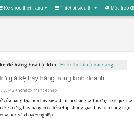
Kệ shop thời trang
Thiết bị siêu thị
Móc treo đ
 kệ để hàng hóa tại kho
.
Hiển thị tất cả bài đăng
 trò giá kệ bày hàng trong kinh doanh
50:00
-
Không có nhận xét nào
ở cửa hàng tạp hóa hay siêu thị mini chúng ta thường hay quan t
iá kệ trưng bày hàng hóa để setup không gian bày bán hàng một
khoa học và chuyên nghiệp....