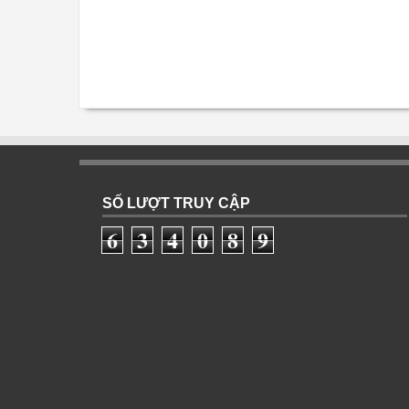
SỐ LƯỢT TRUY CẬP
6
3
4
0
8
9