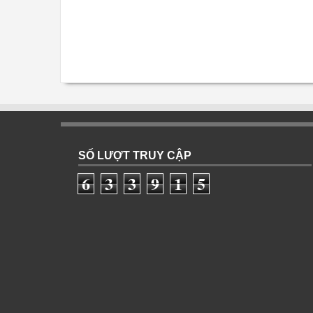
SỐ LƯỢT TRUY CẬP
6
3
3
9
1
5