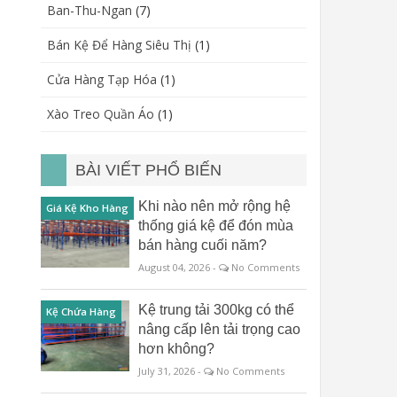
Ban-Thu-Ngan
(7)
Bán Kệ Để Hàng Siêu Thị
(1)
Cửa Hàng Tạp Hóa
(1)
Xào Treo Quần Áo
(1)
BÀI VIẾT PHỔ BIẾN
Khi nào nên mở rộng hệ
Giá Kệ Kho Hàng
thống giá kệ để đón mùa
bán hàng cuối năm?
August 04, 2026 -
No Comments
Kệ trung tải 300kg có thể
Kệ Chứa Hàng
nâng cấp lên tải trọng cao
hơn không?
July 31, 2026 -
No Comments