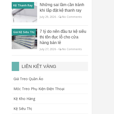
Những sai lầm cần tránh
Kệ Thanh Ray
khi lắp đặt kệ thanh ray
July 29, 2026 -
No Comments
7 lý do nên đầu tư kệ siêu
Giá Kệ Siêu Thị
thị tôn đục lỗ cho cửa
hàng bán lẻ
July 27, 2026 -
No Comments
LIÊN KẾT VÀNG
Giá Treo Quần Áo
Móc Treo Phụ Kiện Điện Thoại
Kệ Kho Hàng
Kệ Siêu Thị