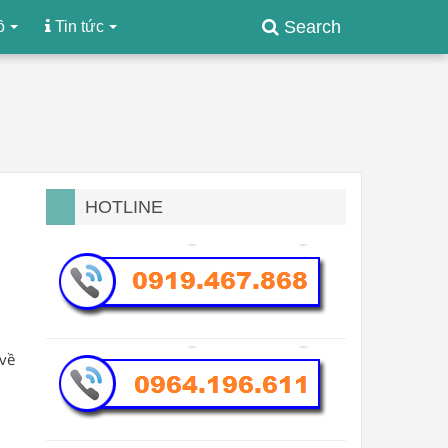
Search
ồ
Tin tức
HOTLINE
 về