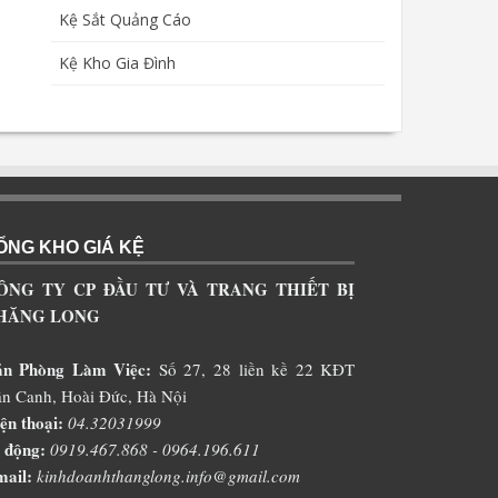
Kệ Sắt Quảng Cáo
Kệ Kho Gia Đình
ỔNG KHO GIÁ KỆ
ÔNG TY CP ĐẦU TƯ VÀ TRANG THIẾT BỊ
HĂNG LONG
ăn Phòng Làm Việc:
Số 27, 28 liền kề 22 KĐT
n Canh, Hoài Đức, Hà Nội
ện thoại:
04.32031999
 động:
0919.467.868 - 0964.196.611
ail:
kinhdoanhthanglong.info@gmail.com