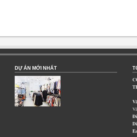
DỰ ÁN MỚI NHẤT
T
C
T
V
Vâ
Đi
Di
Em