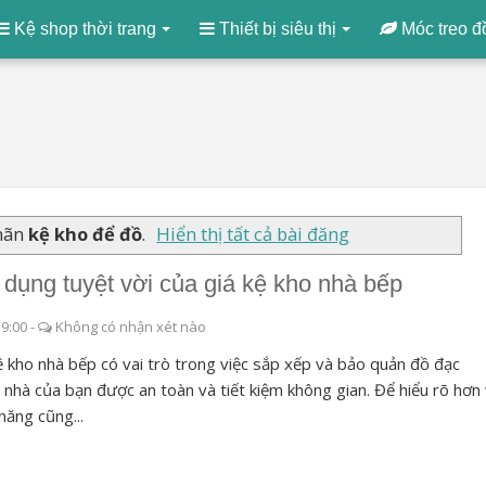
Kệ shop thời trang
Thiết bị siêu thị
Móc treo đ
nhãn
kệ kho để đồ
.
Hiển thị tất cả bài đăng
 dụng tuyệt vời của giá kệ kho nhà bếp
19:00
-
Không có nhận xét nào
ệ kho nhà bếp có vai trò trong việc sắp xếp và bảo quản đồ đạc
 nhà của bạn được an toàn và tiết kiệm không gian. Để hiểu rõ hơn
năng cũng...