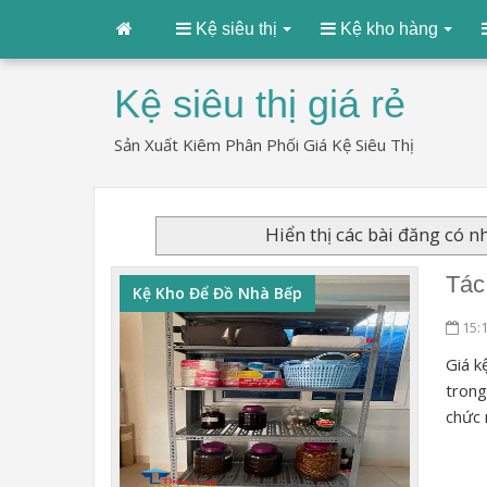
Kệ siêu thị
Kệ kho hàng
Kệ siêu thị giá rẻ
Sản Xuất Kiêm Phân Phối Giá Kệ Siêu Thị
Hiển thị các bài đăng có 
Tác
Kệ Kho Để Đồ Nhà Bếp
15:
Giá k
trong
chức 