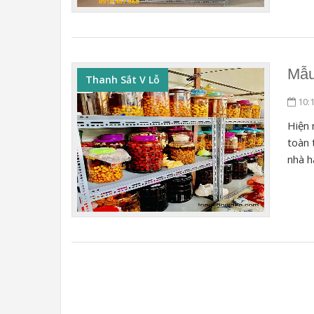
Mẫu
Thanh Sắt V Lỗ
10:
Hiện 
toàn 
nhà hà