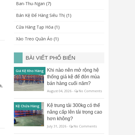
Ban-Thu-Ngan
(7)
Bán Kệ Để Hàng Siêu Thị
(1)
Cửa Hàng Tạp Hóa
(1)
Xào Treo Quần Áo
(1)
BÀI VIẾT PHỔ BIẾN
Khi nào nên mở rộng hệ
Giá Kệ Kho Hàng
thống giá kệ để đón mùa
bán hàng cuối năm?
a,
August 04, 2026 -
No Comments
Kệ trung tải 300kg có thể
Kệ Chứa Hàng
nâng cấp lên tải trọng cao
hơn không?
July 31, 2026 -
No Comments