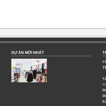
DỰ ÁN MỚI NHẤT
T
C
T
V
Vâ
Đi
Di
Em