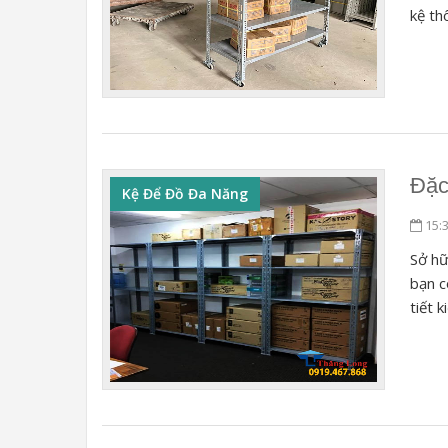
kệ th
Đặc
Kệ Để Đồ Đa Năng
15:
Sở hữ
bạn c
tiết 