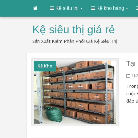
Kệ siêu thị
Kệ kho hàng
Kệ siêu thị giá rẻ
Sản Xuất Kiêm Phân Phối Giá Kệ Siêu Thị
Tại
Kệ Kho
11:
Trong
cuộc 
đáp ứ