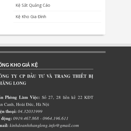
Kệ Sắt Quảng Cáo
Kệ Kho Gia Đình
ỔNG KHO GIÁ KỆ
ÔNG TY CP ĐẦU TƯ VÀ TRANG THIẾT BỊ
HĂNG LONG
ăn Phòng Làm Việc:
Số 27, 28 liền kề 22 KĐT
n Canh, Hoài Đức, Hà Nội
ện thoại:
04.32031999
 động:
0919.467.868 - 0964.196.611
ail:
kinhdoanhthanglong.info@gmail.com