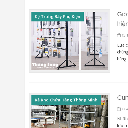
Giớ
Kệ Trưng Bày Phụ Kiện
hiệ
15:
Lựa c
chúng
hàng 
Cun
Kệ Kho Chứa Hàng Thông Minh
11:
Những
lưu t