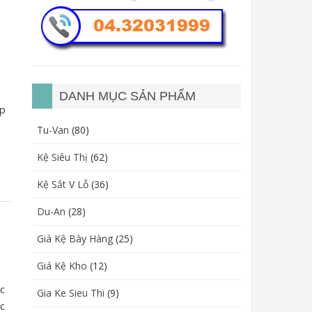
n
DANH MỤC SẢN PHẨM
úp
Tu-Van
(80)
Kệ Siêu Thị
(62)
Kệ Sắt V Lỗ
(36)
Du-An
(28)
Giá Kệ Bày Hàng
(25)
Giá Kệ Kho
(12)
ệc
Gia Ke Sieu Thi
(9)
ếc