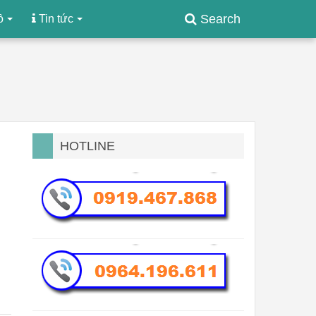
Search
ồ
Tin tức
HOTLINE