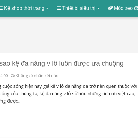
Kệ shop thời trang
Thiết bị siêu thị
Móc treo đ
 sao kệ đa năng v lỗ luôn được ưa chuộng
24:00
-
Không có nhận xét nào
 cuộc sống hiện nay giá kệ v lỗ đa năng đã trở nên quen thuộc với
sống của chúng ta, kệ đa năng v lỗ sở hữu những tính ưu việt cao,
ng được...