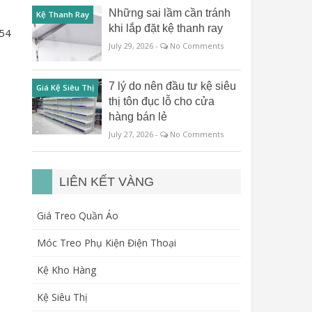
Những sai lầm cần tránh
Kệ Thanh Ray
khi lắp đặt kệ thanh ray
154
July 29, 2026 -
No Comments
7 lý do nên đầu tư kệ siêu
Giá Kệ Siêu Thị
thị tôn đục lỗ cho cửa
hàng bán lẻ
July 27, 2026 -
No Comments
LIÊN KẾT VÀNG
Giá Treo Quần Áo
Móc Treo Phụ Kiện Điện Thoại
Kệ Kho Hàng
Kệ Siêu Thị