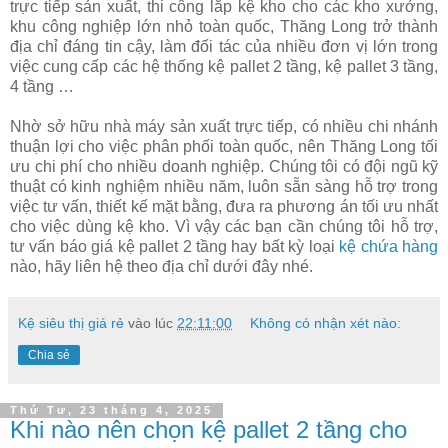
trực tiếp sản xuất, thi công lắp kệ kho cho các kho xưởng,
khu công nghiệp lớn nhỏ toàn quốc, Thăng Long trở thành
địa chỉ đáng tin cậy, làm đối tác của nhiều đơn vị lớn trong
việc cung cấp các hệ thống kệ pallet 2 tầng, kệ pallet 3 tầng,
4 tầng …
Nhờ sở hữu nhà máy sản xuất trực tiếp, có nhiều chi nhánh
thuận lợi cho việc phân phối toàn quốc, nên Thăng Long tối
ưu chi phí cho nhiều doanh nghiệp. Chúng tôi có đội ngũ kỹ
thuật có kinh nghiệm nhiều năm, luôn sẵn sàng hỗ trợ trong
việc tư vấn, thiết kế mặt bằng, đưa ra phương án tối ưu nhất
cho việc dùng kệ kho. Vì vậy các bạn cần chúng tôi hỗ trợ,
tư vấn báo giá kệ pallet 2 tầng hay bất kỳ loại
kệ chứa hàng
nào, hãy liên hệ theo địa chỉ dưới đây nhé.
Kệ siêu thị giá rẻ
vào lúc
22:11:00
Không có nhận xét nào:
Chia sẻ
Thứ Tư, 23 tháng 4, 2025
Khi nào nên chọn kệ pallet 2 tầng cho