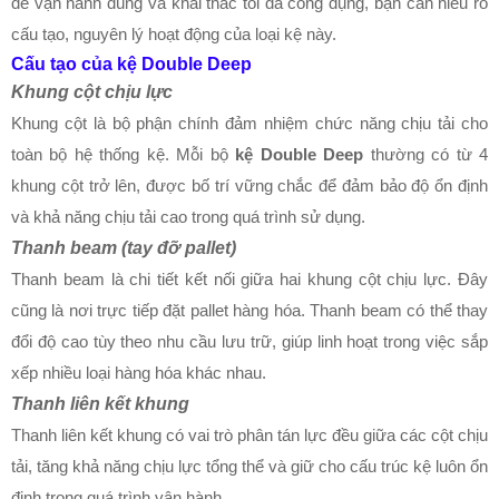
để vận hành đúng và khai thác tối đa công dụng, bạn cần hiểu rõ
cấu tạo, nguyên lý hoạt động của loại kệ này.
Cấu tạo của kệ Double Deep
Khung cột chịu lực
Khung cột là bộ phận chính đảm nhiệm chức năng chịu tải cho
toàn bộ hệ thống kệ. Mỗi bộ
kệ Double Deep
thường có từ 4
khung cột trở lên, được bố trí vững chắc để đảm bảo độ ổn định
và khả năng chịu tải cao trong quá trình sử dụng.
Thanh beam (tay đỡ pallet)
Thanh beam là chi tiết kết nối giữa hai khung cột chịu lực. Đây
cũng là nơi trực tiếp đặt pallet hàng hóa. Thanh beam có thể thay
đổi độ cao tùy theo nhu cầu lưu trữ, giúp linh hoạt trong việc sắp
xếp nhiều loại hàng hóa khác nhau.
Thanh liên kết khung
Thanh liên kết khung có vai trò phân tán lực đều giữa các cột chịu
tải, tăng khả năng chịu lực tổng thể và giữ cho cấu trúc kệ luôn ổn
định trong quá trình vận hành.