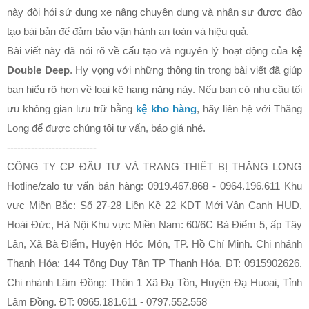
này đòi hỏi sử dụng xe nâng chuyên dụng và nhân sự được đào
tạo bài bản để đảm bảo vận hành an toàn và hiệu quả.
Bài viết này đã nói rõ về cấu tạo và nguyên lý hoạt động của
kệ
Double Deep
. Hy vọng với những thông tin trong bài viết đã giúp
bạn hiểu rõ hơn về loại kệ hạng nặng này. Nếu bạn có nhu cầu tối
ưu không gian lưu trữ bằng
kệ kho hàng
, hãy liên hệ với Thăng
Long để được chúng tôi tư vấn, báo giá nhé.
--------------------------
CÔNG TY CP ĐẦU TƯ VÀ TRANG THIẾT BỊ THĂNG LONG
Hotline/zalo tư vấn bán hàng: 0919.467.868 - 0964.196.611 Khu
vực Miền Bắc: Số 27-28 Liền Kề 22 KDT Mới Vân Canh HUD,
Hoài Đức, Hà Nội Khu vực Miền Nam: 60/6C Bà Điểm 5, ấp Tây
Lân, Xã Bà Điểm, Huyện Hóc Môn, TP. Hồ Chí Minh. Chi nhánh
Thanh Hóa: 144 Tống Duy Tân TP Thanh Hóa. ĐT: 0915902626.
Chi nhánh Lâm Đồng: Thôn 1 Xã Đạ Tồn, Huyện Đạ Huoai, Tỉnh
Lâm Đồng. ĐT: 0965.181.611 - 0797.552.558