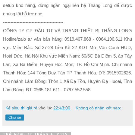
setup kho hàng, đừng ngần ngại liên hệ Thăng Long để được
chúng tôi hỗ trợ nhé.
----------------------------------------
CÔNG TY CP ĐẦU TƯ VÀ TRANG THIẾT BỊ THĂNG LONG
Hotline/zalo tư vấn bán hàng: 0919.467.868 - 0964.196.611 Khu
vực Miền Bắc: Số 27-28 Liền Kề 22 KDT Mới Vân Canh HUD,
Hoài Đức, Hà Nội Khu vực Miền Nam: 60/6C Bà Điểm 5, ấp Tây
Lân, Xã Bà Điểm, Huyện Hóc Môn, TP. Hồ Chí Minh. Chi nhánh
Thanh Hóa: 144 Tống Duy Tân TP Thanh Hóa. ĐT: 0915902626.
Chi nhánh Lâm Đồng: Thôn 1 Xã Đạ Tồn, Huyện Đạ Huoai, Tỉnh
Lâm Đồng. ĐT: 0965.181.611 - 0797.552.558
Kệ siêu thị giá rẻ
vào lúc
22:43:00
Không có nhận xét nào:
Chia sẻ
Thứ Năm, 10 tháng 4, 2025