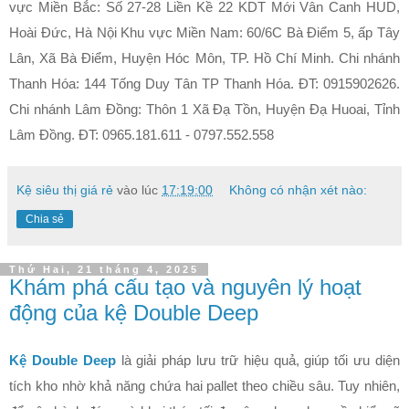
vực Miền Bắc: Số 27-28 Liền Kề 22 KDT Mới Vân Canh HUD,
Hoài Đức, Hà Nội Khu vực Miền Nam: 60/6C Bà Điểm 5, ấp Tây
Lân, Xã Bà Điểm, Huyện Hóc Môn, TP. Hồ Chí Minh. Chi nhánh
Thanh Hóa: 144 Tống Duy Tân TP Thanh Hóa. ĐT: 0915902626.
Chi nhánh Lâm Đồng: Thôn 1 Xã Đạ Tồn, Huyện Đạ Huoai, Tỉnh
Lâm Đồng. ĐT: 0965.181.611 - 0797.552.558
Kệ siêu thị giá rẻ
vào lúc
17:19:00
Không có nhận xét nào:
Chia sẻ
Thứ Hai, 21 tháng 4, 2025
Khám phá cấu tạo và nguyên lý hoạt
động của kệ Double Deep
Kệ Double Deep
là giải pháp lưu trữ hiệu quả, giúp tối ưu diện
tích kho nhờ khả năng chứa hai pallet theo chiều sâu. Tuy nhiên,