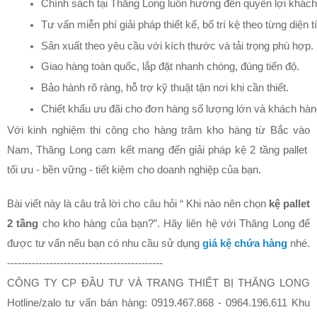
Chính sách tại Thăng Long luôn hướng đến quyền lợi khách
Tư vấn miễn phí giải pháp thiết kế, bố trí kệ theo từng diện t
Sản xuất theo yêu cầu với kích thước và tải trọng phù hợp.
Giao hàng toàn quốc, lắp đặt nhanh chóng, đúng tiến độ.
Bảo hành rõ ràng, hỗ trợ kỹ thuật tận nơi khi cần thiết.
Chiết khấu ưu đãi cho đơn hàng số lượng lớn và khách hàng
Với kinh nghiệm thi công cho hàng trăm kho hàng từ Bắc vào
Nam, Thăng Long cam kết mang đến giải pháp kệ 2 tầng pallet
tối ưu - bền vững - tiết kiệm cho doanh nghiệp của bạn.
Bài viết này là câu trả lời cho câu hỏi “ Khi nào nên chọn
kệ pallet
2 tầng
cho kho hàng của bạn?”. Hãy liên hệ với Thăng Long để
được tư vấn nếu bạn có nhu cầu sử dụng
giá kệ chứa hàng
nhé.
--------------------------------------------
CÔNG TY CP ĐẦU TƯ VÀ TRANG THIẾT BỊ THĂNG LONG
Hotline/zalo tư vấn bán hàng: 0919.467.868 - 0964.196.611 Khu