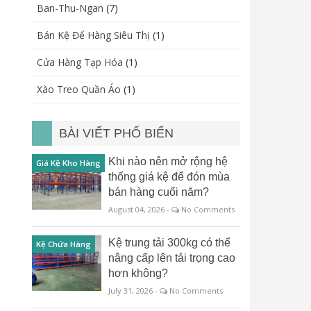
Ban-Thu-Ngan
(7)
Bán Kệ Để Hàng Siêu Thị
(1)
Cửa Hàng Tạp Hóa
(1)
Xào Treo Quần Áo
(1)
BÀI VIẾT PHỔ BIẾN
Khi nào nên mở rộng hệ
Giá Kệ Kho Hàng
thống giá kệ để đón mùa
bán hàng cuối năm?
August 04, 2026 -
No Comments
Kệ trung tải 300kg có thể
Kệ Chứa Hàng
nâng cấp lên tải trọng cao
hơn không?
July 31, 2026 -
No Comments