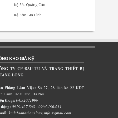
Kệ Sắt Quảng Cáo
Kệ Kho Gia Đình
ỔNG KHO GIÁ KỆ
ÔNG TY CP ĐẦU TƯ VÀ TRANG THIẾT BỊ
HĂNG LONG
ăn Phòng Làm Việc:
Số 27, 28 liền kề 22 KĐT
n Canh, Hoài Đức, Hà Nội
ện thoại:
04.32031999
 động:
0919.467.868 - 0964.196.611
ail:
kinhdoanhthanglong.info@gmail.com