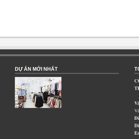
DỰ ÁN MỚI NHẤT
T
C
T
V
Vâ
Đi
Di
Em