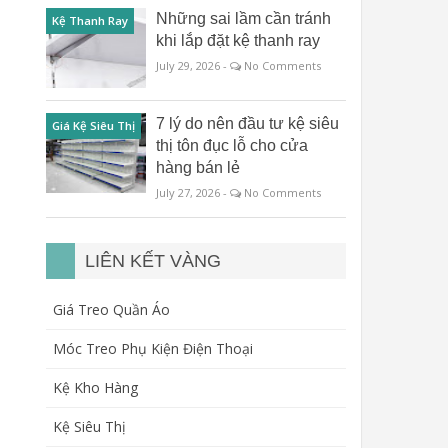
Những sai lầm cần tránh
Kệ Thanh Ray
khi lắp đặt kệ thanh ray
July 29, 2026 -
No Comments
7 lý do nên đầu tư kệ siêu
Giá Kệ Siêu Thị
thị tôn đục lỗ cho cửa
hàng bán lẻ
July 27, 2026 -
No Comments
LIÊN KẾT VÀNG
Giá Treo Quần Áo
Móc Treo Phụ Kiện Điện Thoại
Kệ Kho Hàng
Kệ Siêu Thị