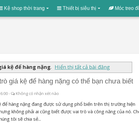
Kệ shop thời trang
Thiết bị siêu thị
Móc treo đ
giá kệ để hàng nặng
.
Hiển thị tất cả bài đăng
 trò giá kệ để hàng nặng có thể bạn chưa biết
36:00
-
Không có nhận xét nào
ệ để hàng nặng đang được sử dụng phổ biến trên thị trường hiện
hưng không phải ai cũng biết được vai trò và công năng của nó. C
húng tôi sẽ chia sẻ...