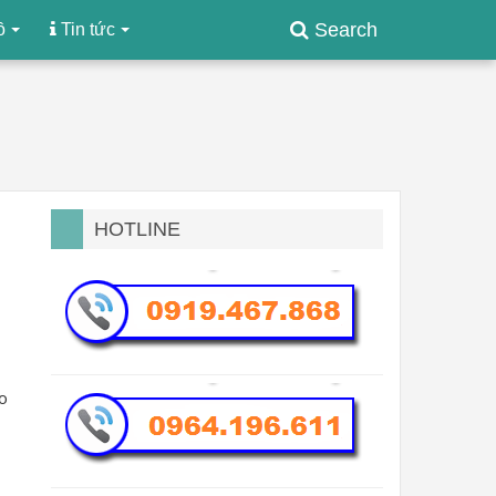
Search
ồ
Tin tức
HOTLINE
ho