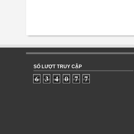
SỐ LƯỢT TRUY CẬP
6
3
4
0
7
7