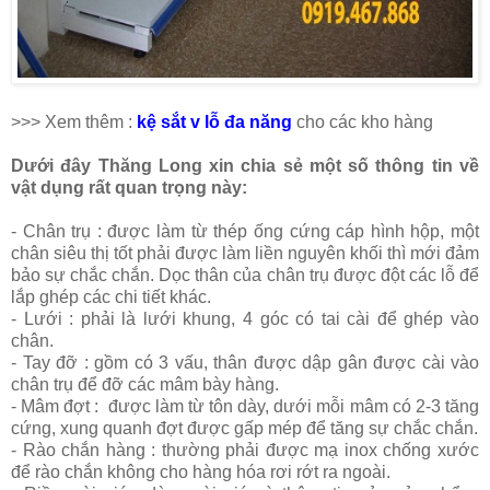
>>> Xem thêm :
kệ sắt v lỗ đa năng
cho các kho hàng
Dưới đây Thăng Long xin chia sẻ một số thông tin về
vật dụng rất quan trọng này:
- Chân trụ : được làm từ thép ống cứng cáp hình hộp, một
chân siêu thị tốt phải được làm liền nguyên khối thì mới đảm
bảo sự chắc chắn. Dọc thân của chân trụ được đột các lỗ để
lắp ghép các chi tiết khác.
- Lưới : phải là lưới khung, 4 góc có tai cài để ghép vào
chân.
- Tay đỡ : gồm có 3 vấu, thân được dập gân được cài vào
chân trụ để đỡ các mâm bày hàng.
- Mâm đợt : được làm từ tôn dày, dưới mỗi mâm có 2-3 tăng
cứng, xung quanh đợt được gấp mép để tăng sự chắc chắn.
- Rào chắn hàng : thường phải được mạ inox chống xước
để rào chắn không cho hàng hóa rơi rớt ra ngoài.