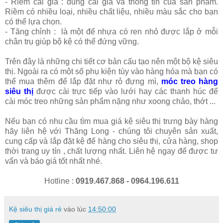
- Riềm cài giá : dùng cài giá và thông tin của sản phẩm.
Riềm có nhiều loại, nhiều chất liệu, nhiều màu sắc cho bạn
có thể lựa chọn.
- Tăng chỉnh : là một đế nhựa có ren nhỏ được lắp ở mỗi
chân trụ giúp bộ kệ có thể đứng vững.
Trên đây là những chi tiết cơ bản cấu tạo nên một bộ kệ siêu
thị. Ngoài ra có một số phụ kiện tùy vào hàng hóa mà bạn có
thể mua thêm để lắp đặt như rỏ đựng mì,
móc treo hàng
siêu thị
được cài trực tiếp vào lưới hay các thanh húc để
cài móc treo những sản phẩm nặng như xoong chảo, thớt ...
Nếu bạn có nhu cầu tìm mua giá kệ siêu thị trưng bày hàng
hãy liên hệ với Thăng Long - chúng tôi chuyên sản xuất,
cung cấp và lắp đặt kệ để hàng cho siêu thị, cửa hàng, shop
thời trang uy tín , chất lượng nhất. Liên hệ ngay để được tư
vấn và báo giá tốt nhất nhé.
Hotline :
0919.467.868 - 0964.196.611
Kệ siêu thị giá rẻ
vào lúc
14:50:00