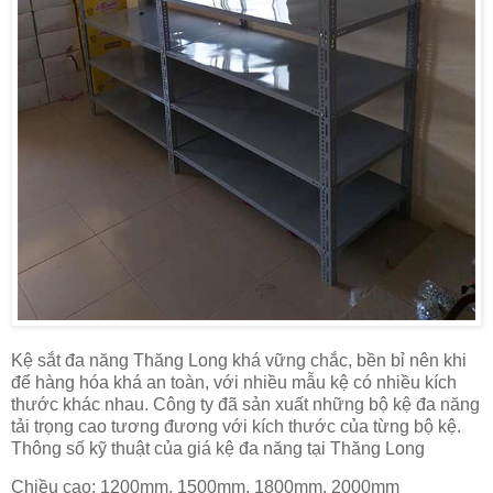
Kệ sắt đa năng Thăng Long khá vững chắc, bền bỉ nên khi
để hàng hóa khá an toàn, với nhiều mẫu kệ có nhiều kích
thước khác nhau. Công ty đã sản xuất những bộ kệ đa năng
tải trọng cao tương đương với kích thước của từng bộ kệ.
Thông số kỹ thuật của giá kệ đa năng tại Thăng Long
Chiều cao: 1200mm, 1500mm, 1800mm, 2000mm