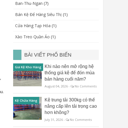
Ban-Thu-Ngan
(7)
Bán Kệ Để Hàng Siêu Thị
(1)
Cửa Hàng Tạp Hóa
(1)
Xào Treo Quần Áo
(1)
BÀI VIẾT PHỔ BIẾN
Khi nào nên mở rộng hệ
Giá Kệ Kho Hàng
thống giá kệ để đón mùa
,
bán hàng cuối năm?
August 04, 2026 -
No Comments
u.
Kệ trung tải 300kg có thể
Kệ Chứa Hàng
nâng cấp lên tải trọng cao
hơn không?
July 31, 2026 -
No Comments