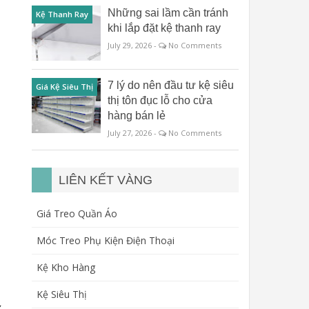
Những sai lầm cần tránh
Kệ Thanh Ray
khi lắp đặt kệ thanh ray
July 29, 2026 -
No Comments
7 lý do nên đầu tư kệ siêu
Giá Kệ Siêu Thị
thị tôn đục lỗ cho cửa
hàng bán lẻ
July 27, 2026 -
No Comments
LIÊN KẾT VÀNG
Giá Treo Quần Áo
Móc Treo Phụ Kiện Điện Thoại
Kệ Kho Hàng
Kệ Siêu Thị
ử