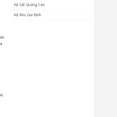
Kệ Sắt Quảng Cáo
Kệ Kho Gia Đình
khi
ủa
i).