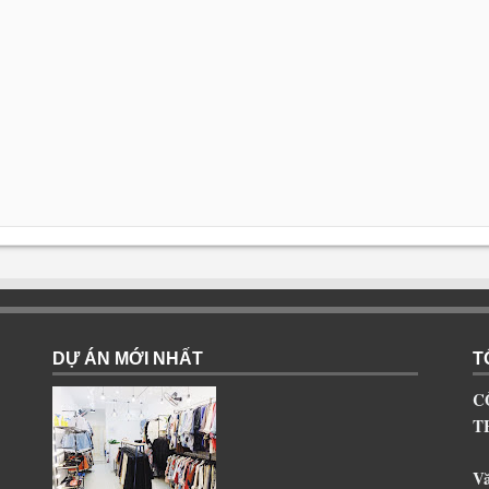
DỰ ÁN MỚI NHẤT
T
C
T
V