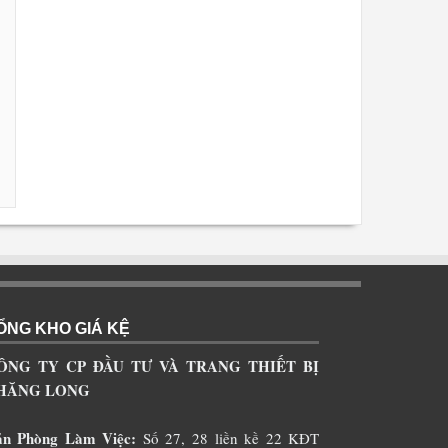
ỔNG KHO GIÁ KỆ
ÔNG TY CP ĐẦU TƯ VÀ TRANG THIẾT BỊ
HĂNG LONG
ăn Phòng Làm Việc:
Số 27, 28 liền kề 22 KĐT