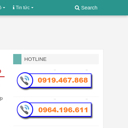
Search
ồ
Tin tức
HOTLINE
h
ợp