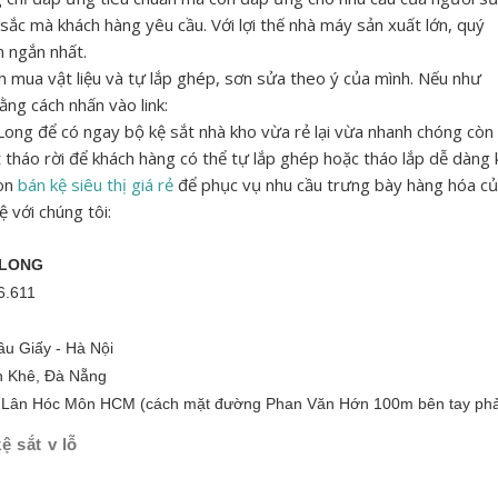
 sắc mà khách hàng yêu cầu. Với lợi thế nhà máy sản xuất lớn, quý
n ngắn nhất.
ch mua vật liệu và tự lắp ghép, sơn sửa theo ý của mình. Nếu như
ằng cách nhấn vào link:
 Long để có ngay bộ kệ sắt nhà kho vừa rẻ lại vừa nhanh chóng còn
t tháo rời để khách hàng có thể tự lắp ghép hoặc tháo lắp dễ dàng 
còn
bán kệ siêu thị giá rẻ
để phục vụ nhu cầu trưng bày hàng hóa c
ệ với chúng tôi:
 LONG
6.611
u Giấy - Hà Nội
h Khê, Đà Nẵng
 Lân Hóc Môn HCM (cách mặt đường Phan Văn Hớn 100m bên tay phả
kệ sắt v lỗ