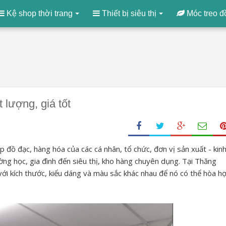
Kệ shop thời trang
Thiết bị siêu thị
Móc treo đ
 lượng, giá tốt
p đồ đạc, hàng hóa của các cá nhân, tổ chức, đơn vị sản xuất - kin
ờng học, gia đình đến siêu thị, kho hàng chuyên dụng. Tại Thăng
với kích thước, kiểu dáng và màu sắc khác nhau để nó có thể hòa h