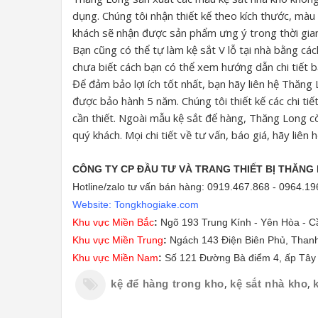
dụng. Chúng tôi nhận thiết kế theo kích thước, màu
khách sẽ nhận được sản phẩm ưng ý trong thời gia
Bạn cũng có thể tự làm kệ sắt V lỗ tại nhà bằng cá
chưa biết cách bạn có thể xem hướng dẫn chi tiết b
Để đảm bảo lợi ích tốt nhất, bạn hãy liên hệ Thăng
được bảo hành 5 năm. Chúng tôi thiết kế các chi tiế
cần thiết. Ngoài mẫu kệ sắt để hàng, Thăng Long 
quý khách. Mọi chi tiết về tư vấn, báo giá, hãy liên h
CÔNG TY CP ĐẦU TƯ VÀ TRANG THIẾT BỊ THĂNG
Hotline/zalo tư vấn bán hàng: 0919.467.868 - 0964.19
Website: Tongkhogiake.com
Khu vực Miền Bắc
:
Ngõ 193 Trung Kính - Yên Hòa - Cầ
Khu vực Miền Trung
:
Ngách 143 Điện Biên Phủ, Than
Khu vực Miền Nam
:
Số 121 Đường Bà điểm 4, ấp Tây
,
,
kệ để hàng trong kho
kệ sắt nhà kho