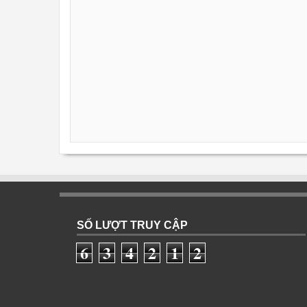
SỐ LƯỢT TRUY CẬP
6
3
4
2
1
2