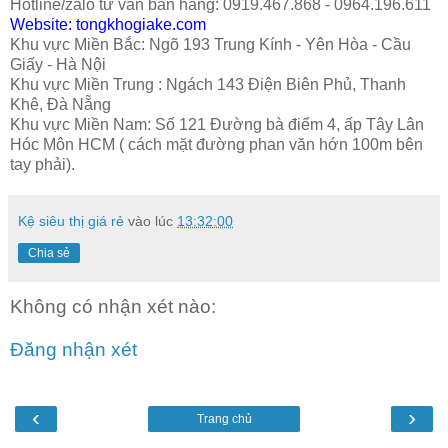
Hotline/zalo tư vấn bán hàng: 0919.467.868 - 0964.196.611
Website: tongkhogiake.com
Khu vực Miền Bắc: Ngõ 193 Trung Kính - Yên Hòa - Cầu
Giấy - Hà Nội
Khu vực Miền Trung : Ngách 143 Điện Biên Phủ, Thanh
Khê, Đà Nẵng
Khu vực Miền Nam: Số 121 Đường bà điểm 4, ấp Tây Lân
Hóc Môn HCM ( cách mặt đường phan văn hớn 100m bên
tay phải).
Kệ siêu thị giá rẻ
vào lúc
13:32:00
Chia sẻ
Không có nhận xét nào:
Đăng nhận xét
‹
›
Trang chủ