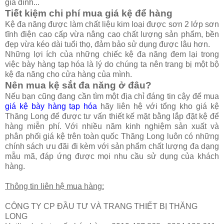
gia đình...
Tiết kiệm chi phí mua giá kệ để hàng
Kệ đa năng được làm chất liệu kim loại được sơn 2 lớp sơn
tĩnh điện cao cấp vừa nâng cao chất lượng sản phẩm, bền
đẹp vừa kéo dài tuổi thọ, đảm bảo sử dụng được lâu hơn.
Những lợi ích của những chiếc kệ đa năng đem lại trong
việc bày hàng tạp hóa là lý do chúng ta nên trang bị một bộ
kệ đa năng cho cửa hàng của mình.
Nên mua kệ sắt đa năng ở đâu?
Nếu bạn cũng đang cần tìm một địa chỉ đáng tin cậy để mua
giá kệ bày hàng tạp hóa
hãy liên hệ với tổng kho giá kệ
Thăng Long để được tư vấn thiết kế mặt bằng lắp đặt kệ để
hàng miễn phí. Với nhiều năm kinh nghiệm sản xuất và
phân phối giá kệ trên toàn quốc Thăng Long luôn có những
chính sách ưu đãi đi kèm với sản phẩm chất lượng đa dạng
mẫu mã, đáp ứng được mọi nhu cầu sử dụng của khách
hàng.
Thông tin liên hệ mua hàng:
CÔNG TY CP ĐẦU TƯ VÀ TRANG THIẾT BỊ THĂNG
LONG