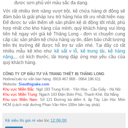
được sơn phủ với màu sắc đa dạng.
Với rất nhiều tính năng vượt trội, kệ chứa hàng di động sẽ
đảm bảo là giải pháp lưu trữ hàng hóa tối ưu nhất hiện nay.
Để được tư vấn thêm về sản phẩm kệ di động tốt nhất, phù
hợp nhất cho kho hàng của mình, quý khách hàng vui lòng
liên hệ ngay với giá kệ Thăng Long - đơn vị chuyên cung
cấp các sản phẩm kệ chứa hàng uy tín, đảm bảo chất lượng
trên thị trường để được hỗ trợ tư vấn nhé. Tại đây có rất
nhiều mẫu kệ kho như
kệ sắt v lỗ
,
kệ trung tải
,
kệ hàng
nặng
,... có kích thước, tải trọng đáp ứng mọi yêu cầu của
quý khách hàng.
CÔNG TY CP ĐẦU TƯ VÀ TRANG THIẾT BỊ THĂNG LONG
Hotline/zalo tư vấn bán hàng: 0919.467.868 - 0964.196.611
Website:
Sieuthigiake.com
Khu vực Miền Bắc
: Ngõ 193 Trung Kính - Yên Hòa - Cầu Giấy - Hà Nội
Khu vực Miền Trung
: Ngách 143 Điện Biên Phủ, Thanh Khê, Đà Nẵng
Khu vực Miền Nam
: Số 121 Đường bà điểm 4, ấp Tây Lân Hóc Môn
HCM (cách mặt đường Phan Văn Hớn 100m bên tay phải).
Kệ siêu thị giá rẻ
vào lúc
12:06:00