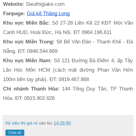
Website: 
Sieuthigiake.com
Fanpage: 
Giá kệ Thăng Long
Khu vực Miền Bắc: 
Số 27-28 Liền Kề 22 KĐT Mới Vân 
Canh HUD, Hoài Đức, Hà Nội. ĐT 0964.196.611
Khu vực Miền Trung: 
58 Bế Văn Đàn - Thanh Khê - Đà 
Nẵng. ĐT: 0946.544.669
Khu vực Miền Nam: 
Số 121 Đường Bà Điểm 4, ấp Tây 
Lân Hóc Môn HCM (cách mặt đường Phan Văn Hớn 
100m bên tay phải). ĐT: 0919.467.868 
Chi nhánh Thanh Hóa:
 144 Tống Duy Tân, TP Thanh 
Hóa. ĐT: 0915.902.626
Kệ siêu thị giá rẻ
vào lúc
14:28:00
Chia sẻ