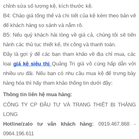
chỉnh sửa số lượng kệ, kích thước kệ.
B4: Chào giá tổng thể và chi tiết của kệ kèm theo bản vẽ 
để khách hàng so sánh và nắm rõ.
B5: Nếu quý khách hài lòng về giá cả, chúng tôi sẽ tiến 
hành các thủ tục thiết kế, thi công và thanh toán.
Đây là gợi ý để các bạn tham khảo về địa chỉ mua, các 
loại 
giá kệ siêu thị 
Quảng Trị giá vô cùng hấp dẫn với 
nhiều ưu đãi. Nếu bạn có nhu cầu mua kệ để trưng bày 
hàng hóa thì hãy tham khảo thông tin dưới đây: 
Thông tin liên hệ mua hàng:
CÔNG TY CP ĐẦU TƯ VÀ TRANG THIẾT BỊ THĂNG 
LONG
Hotline/zalo tư vấn khách hàng: 
0919.467.868 - 
0964.196.611