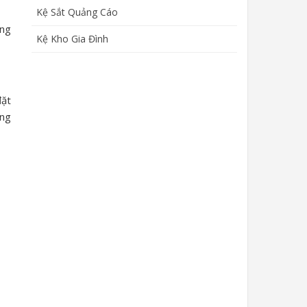
Kệ Sắt Quảng Cáo
ăng
Kệ Kho Gia Đình
đặt
àng