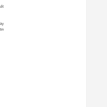
hất
bày
tin