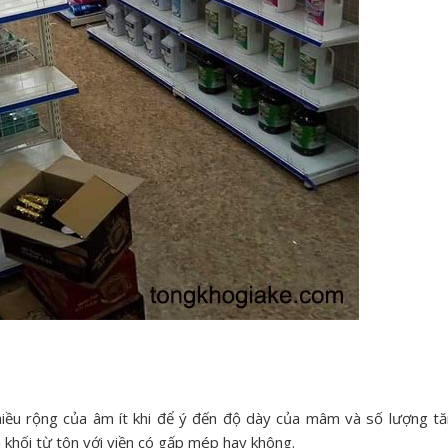
chiều rộng của âm ít khi để ý đến độ dày của mâm và số lượng t
khối từ tôn với viền có gấp mép hay không.