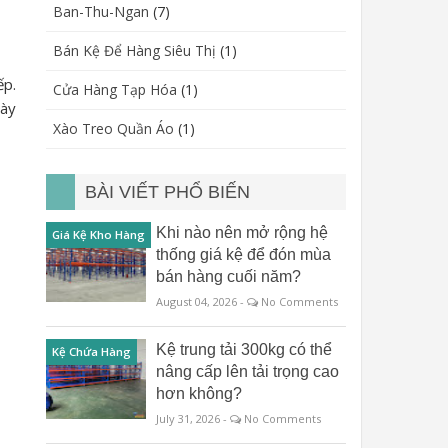
Ban-Thu-Ngan
(7)
Bán Kệ Để Hàng Siêu Thị
(1)
ếp.
Cửa Hàng Tạp Hóa
(1)
dày
Xào Treo Quần Áo
(1)
BÀI VIẾT PHỔ BIẾN
Khi nào nên mở rộng hệ
Giá Kệ Kho Hàng
thống giá kệ để đón mùa
bán hàng cuối năm?
August 04, 2026 -
No Comments
Kệ trung tải 300kg có thể
Kệ Chứa Hàng
nâng cấp lên tải trọng cao
hơn không?
July 31, 2026 -
No Comments