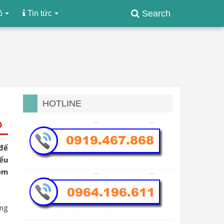
Search
ồ
Tin tức
HOTLINE
 để
ểu
kém
ững