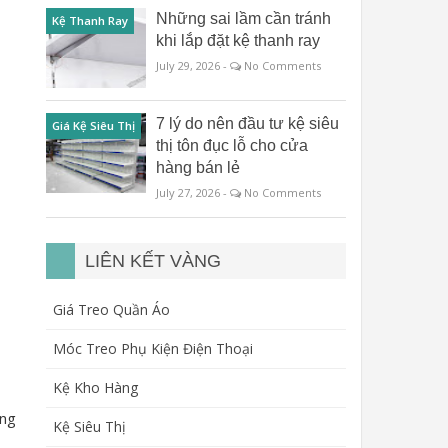
Những sai lầm cần tránh
Kệ Thanh Ray
khi lắp đặt kệ thanh ray
July 29, 2026 -
No Comments
7 lý do nên đầu tư kệ siêu
Giá Kệ Siêu Thị
thị tôn đục lỗ cho cửa
hàng bán lẻ
July 27, 2026 -
No Comments
LIÊN KẾT VÀNG
Giá Treo Quần Áo
Móc Treo Phụ Kiện Điện Thoại
Kệ Kho Hàng
ăng
Kệ Siêu Thị