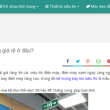
Kệ shop thời trang
Thiết bị siêu thị
Móc treo đ
g giá rẻ ở đâu?
ệ giá tăng thì các siêu thị điện máy, điện máy xanh ngày càng n
 bày điện máy tăng cao, trong đó
kệ trưng bày tivi siêu thị
là mẫu
n loại kệ như thế nào? thì hãy để Thăng Long giúp bạn nhé.