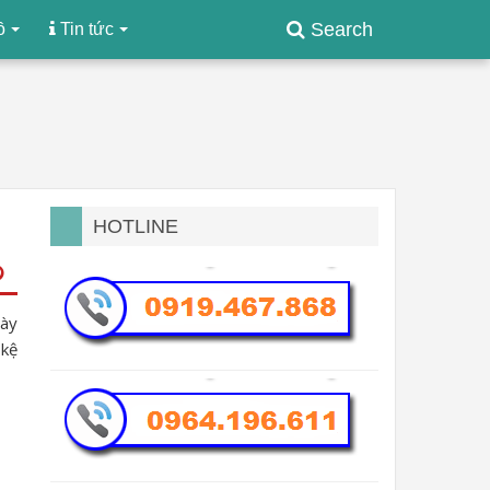
Search
ồ
Tin tức
HOTLINE
gày
 kệ