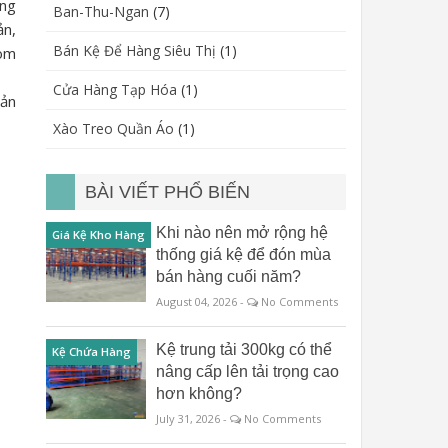
àng
Ban-Thu-Ngan
(7)
ản,
Bán Kệ Để Hàng Siêu Thị
(1)
oom
Cửa Hàng Tạp Hóa
(1)
sản
Xào Treo Quần Áo
(1)
BÀI VIẾT PHỔ BIẾN
Khi nào nên mở rộng hệ
Giá Kệ Kho Hàng
thống giá kệ để đón mùa
bán hàng cuối năm?
August 04, 2026 -
No Comments
Kệ trung tải 300kg có thể
Kệ Chứa Hàng
nâng cấp lên tải trọng cao
hơn không?
July 31, 2026 -
No Comments