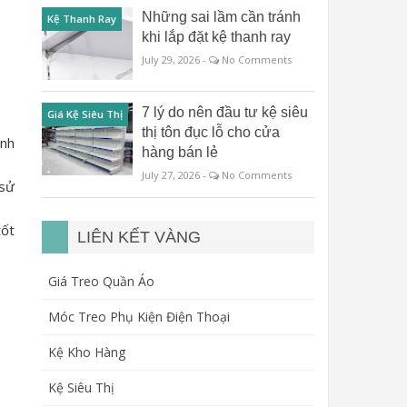
Những sai lầm cần tránh
Kệ Thanh Ray
khi lắp đặt kệ thanh ray
July 29, 2026 -
No Comments
7 lý do nên đầu tư kệ siêu
Giá Kệ Siêu Thị
thị tôn đục lỗ cho cửa
ánh
hàng bán lẻ
July 27, 2026 -
No Comments
 sử
tốt
LIÊN KẾT VÀNG
Giá Treo Quần Áo
Móc Treo Phụ Kiện Điện Thoại
Kệ Kho Hàng
Kệ Siêu Thị