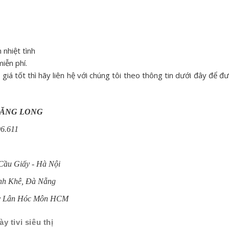
 nhiệt tình
iễn phí.
giá tốt thì hãy liên hệ với chúng tôi theo thông tin dưới đây để đ
HĂNG LONG
96.611
Cầu Giấy - Hà Nội
anh Khê, Đà Nẵng
ây Lân Hóc Môn HCM
y tivi siêu thị