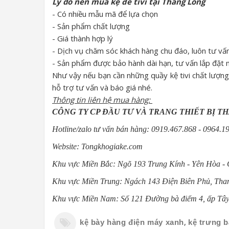
Lý do nên mua kệ để tivi tại Thăng Long
- Có nhiều mẫu mã để lựa chọn
- Sản phẩm chất lượng
- Giá thành hợp lý
- Dịch vụ chăm sóc khách hàng chu đáo, luôn tư vấn
- Sản phẩm được bảo hành dài hạn, tư vấn lắp đặt m
Như vậy nếu bạn cần những quầy kệ tivi chất lượng 
hỗ trợ tư vấn và báo giá nhé.
Thông tin liên hệ mua hàng:
CÔNG TY CP ĐẦU TƯ VÀ TRANG THIẾT BỊ T
Hotline/zalo tư vấn bán hàng: 0919.467.868 - 0964.1
Website: Tongkhogiake.com
Khu vực Miền Bắc: Ngõ 193 Trung Kính - Yên Hòa - 
Khu vực Miền Trung: Ngách 143 Điện Biên Phủ, Th
Khu vực Miền Nam: Số 121 Đường bà điểm 4, ấp T
,
kệ bày hàng điện máy xanh
kệ trưng bà