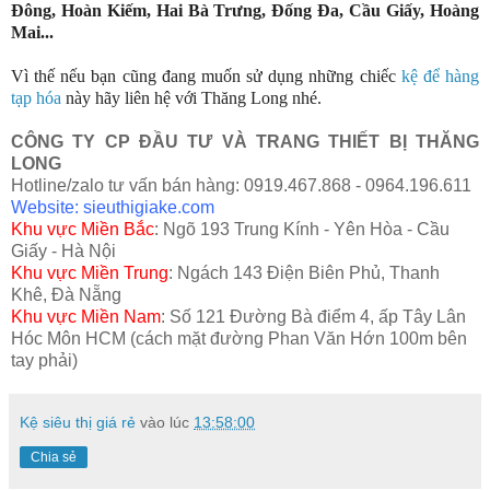
Đông, Hoàn Kiếm, Hai Bà Trưng, Đống Đa, Cầu Giấy, Hoàng
Mai...
Vì thế nếu bạn cũng đang muốn sử dụng những chiếc
kệ để hàng
tạp hóa
này hãy liên hệ với Thăng Long nhé.
CÔNG TY CP ĐẦU TƯ VÀ TRANG THIẾT BỊ THĂNG
LONG
Hotline/zalo tư vấn bán hàng: 0919.467.868 - 0964.196.611
Website: sieuthigiake.com
Khu vực Miền Bắc
: Ngõ 193 Trung Kính - Yên Hòa - Cầu
Giấy - Hà Nội
Khu vực Miền Trung
: Ngách 143 Điện Biên Phủ, Thanh
Khê, Đà Nẵng
Khu vực Miền Nam
: Số 121 Đường Bà điểm 4, ấp Tây Lân
Hóc Môn HCM (cách mặt đường Phan Văn Hớn 100m bên
tay phải)
Kệ siêu thị giá rẻ
vào lúc
13:58:00
Chia sẻ