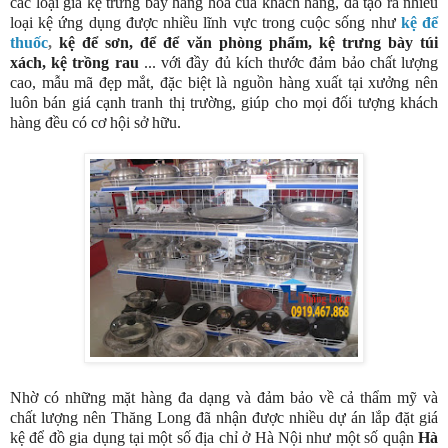
các loại giá kệ trưng bày hàng hóa của khách hàng, đã tạo ra nhiều
loại kệ ứng dụng được nhiều lĩnh vực trong cuộc sống nh
ư
kệ
để
thuốc
,
kệ để sơn, để để văn phòng phẩm, kệ trưng bày túi
xách, kệ trồng rau
... với đầy đủ kích thước đảm bảo chất lượng
cao, mẫu mã đẹp mắt, đặc biệt là nguồn hàng xuất tại xưởng nên
luôn bán giá cạnh tranh thị trường, giúp cho mọi đối tượng khách
hàng đều có cơ hội sở hữu.
Nhờ có những mặt hàng đa dạng và đảm bảo về cả thẩm mỹ và
chất lượng nên Thăng Long đã nhận được nhiều dự án lắp đặt giá
kệ để đồ gia dụng tại một số địa chỉ ở Hà Nội như một số quận
Hà