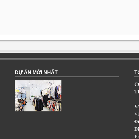
DỰ ÁN MỚI NHẤT
T
C
T
V
Vâ
Đi
Di
Em