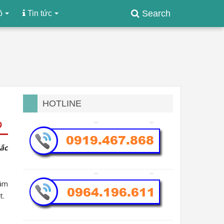
Search
ồ
Tin tức
HOTLINE
hắc
tâm
t.