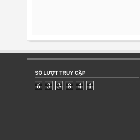
SỐ LƯỢT TRUY CẬP
6
3
3
8
4
1