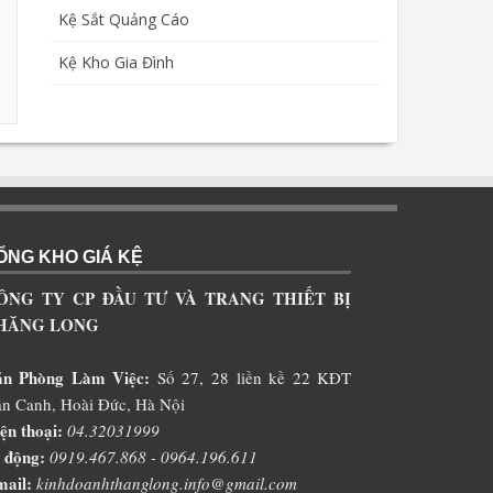
Kệ Sắt Quảng Cáo
Kệ Kho Gia Đình
ỔNG KHO GIÁ KỆ
ÔNG TY CP ĐẦU TƯ VÀ TRANG THIẾT BỊ
HĂNG LONG
ăn Phòng Làm Việc:
Số 27, 28 liền kề 22 KĐT
n Canh, Hoài Đức, Hà Nội
ện thoại:
04.32031999
 động:
0919.467.868 - 0964.196.611
ail:
kinhdoanhthanglong.info@gmail.com