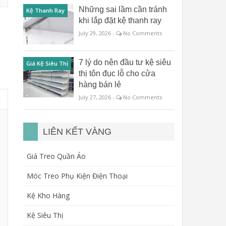
Những sai lầm cần tránh
Kệ Thanh Ray
khi lắp đặt kệ thanh ray
July 29, 2026 -
No Comments
7 lý do nên đầu tư kệ siêu
Giá Kệ Siêu Thị
thị tôn đục lỗ cho cửa
hàng bán lẻ
July 27, 2026 -
No Comments
LIÊN KẾT VÀNG
Giá Treo Quần Áo
Móc Treo Phụ Kiện Điện Thoại
Kệ Kho Hàng
Kệ Siêu Thị