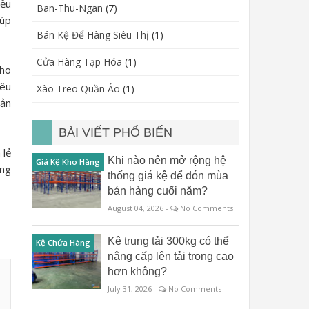
iều
Ban-Thu-Ngan
(7)
iúp
Bán Kệ Để Hàng Siêu Thị
(1)
Cửa Hàng Tạp Hóa
(1)
cho
iêu
Xào Treo Quần Áo
(1)
sản
BÀI VIẾT PHỔ BIẾN
 lẻ
Khi nào nên mở rộng hệ
Giá Kệ Kho Hàng
ứng
thống giá kệ để đón mùa
bán hàng cuối năm?
August 04, 2026 -
No Comments
Kệ trung tải 300kg có thể
Kệ Chứa Hàng
nâng cấp lên tải trọng cao
hơn không?
July 31, 2026 -
No Comments