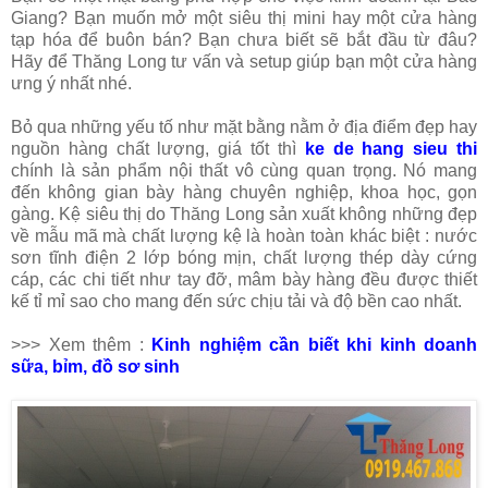
Giang? Bạn muốn mở một siêu thị mini hay một cửa hàng
tạp hóa để buôn bán? Bạn chưa biết sẽ bắt đầu từ đâu?
Hãy để Thăng Long tư vấn và setup giúp bạn một cửa hàng
ưng ý nhất nhé.
Bỏ qua những yếu tố như mặt bằng nằm ở địa điểm đẹp hay
nguồn hàng chất lượng, giá tốt thì
ke de hang sieu thi
chính là sản phẩm nội thất vô cùng quan trọng. Nó mang
đến không gian bày hàng chuyên nghiệp, khoa học, gọn
gàng. Kệ siêu thị do Thăng Long sản xuất không những đẹp
về mẫu mã mà chất lượng kệ là hoàn toàn khác biệt : nước
sơn tĩnh điện 2 lớp bóng mịn, chất lượng thép dày cứng
cáp, các chi tiết như tay đỡ, mâm bày hàng đều được thiết
kế tỉ mỉ sao cho mang đến sức chịu tải và độ bền cao nhất.
>>> Xem thêm :
Kinh nghiệm cần biết khi kinh doanh
sữa, bỉm, đồ sơ sinh