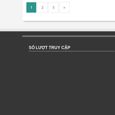
1
2
3
»
SỐ LƯỢT TRUY CẬP