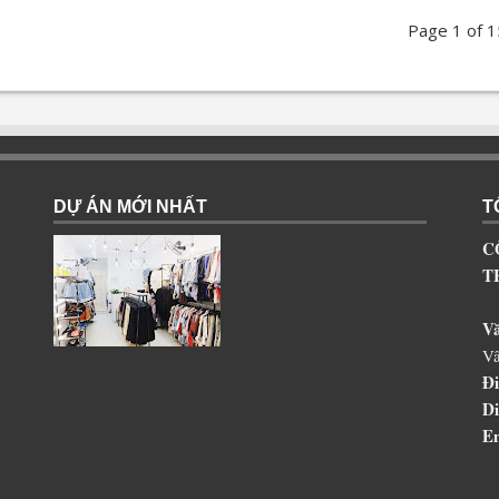
Page 1 of 
DỰ ÁN MỚI NHẤT
T
C
T
V
Vâ
Đi
Di
Em