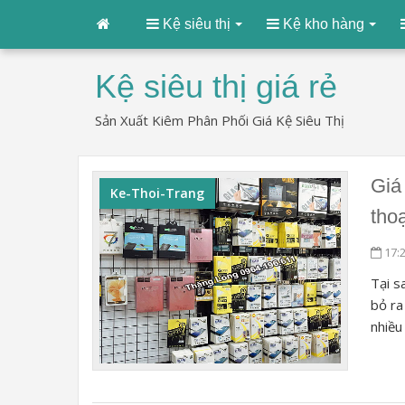
Kệ siêu thị
Kệ kho hàng
Kệ siêu thị giá rẻ
Sản Xuất Kiêm Phân Phối Giá Kệ Siêu Thị
Giá
Ke-Thoi-Trang
thoạ
17:
Tại s
bỏ ra
nhiều