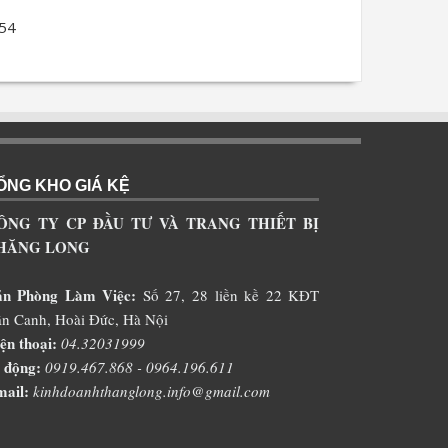
154
ỔNG KHO GIÁ KỆ
ÔNG TY CP ĐẦU TƯ VÀ TRANG THIẾT BỊ
HĂNG LONG
ăn Phòng Làm Việc:
Số 27, 28 liền kề 22 KĐT
n Canh, Hoài Đức, Hà Nội
ện thoại:
04.32031999
 động:
0919.467.868 - 0964.196.611
ail:
kinhdoanhthanglong.info@gmail.com