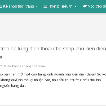
Kệ shop thời trang
Thiết bị siêu thị
Móc treo đ
 treo ốp lưng điện thoại cho shop phụ kiện điệ
i
22:00
-
Không có nhận xét nào
ao bạn nên mở một cửa hàng kinh doanh phụ kiện điện thoại? Số v
 không quá lớn mà lợi nhuận cao, nhu cầu thị trường tiêu thụ lớn,
 nguồn hàng đa...