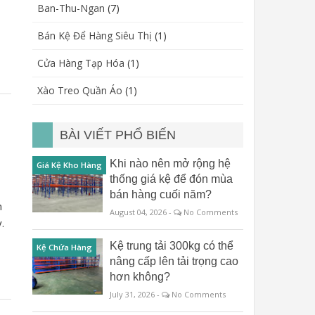
Ban-Thu-Ngan
(7)
Bán Kệ Để Hàng Siêu Thị
(1)
Cửa Hàng Tạp Hóa
(1)
Xào Treo Quần Áo
(1)
BÀI VIẾT PHỔ BIẾN
Khi nào nên mở rộng hệ
Giá Kệ Kho Hàng
thống giá kệ để đón mùa
bán hàng cuối năm?
n
August 04, 2026 -
No Comments
.
Kệ trung tải 300kg có thể
Kệ Chứa Hàng
nâng cấp lên tải trọng cao
hơn không?
July 31, 2026 -
No Comments