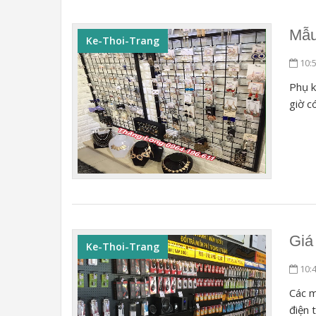
Mẫu
Ke-Thoi-Trang
10:
Phụ k
giờ c
Giá
Ke-Thoi-Trang
10:
Các m
điện 