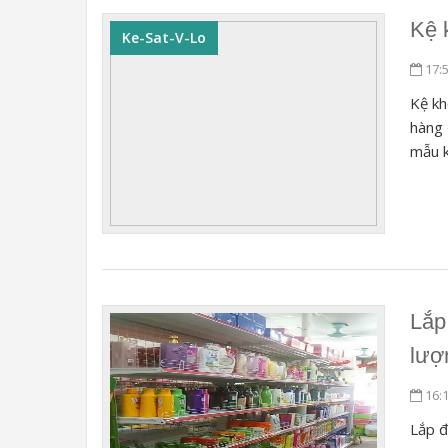
Kệ 
Ke-Sat-V-Lo
17:
Kệ kh
hàng 
mẫu k
Lắp
lượ
16:
Lắp đ