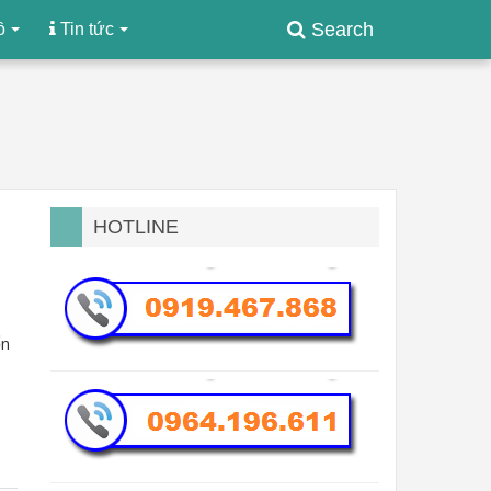
Search
ồ
Tin tức
n
HOTLINE
ốn