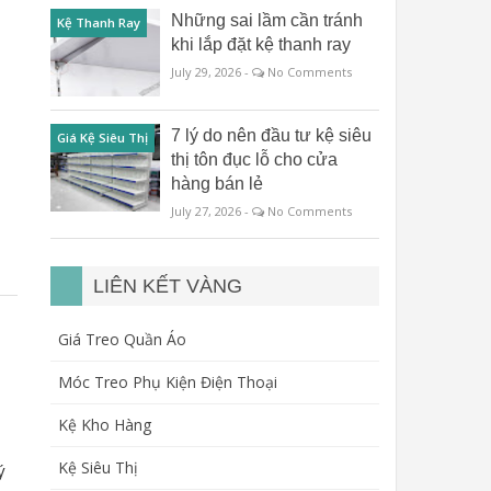
Những sai lầm cần tránh
Kệ Thanh Ray
khi lắp đặt kệ thanh ray
July 29, 2026 -
No Comments
h
7 lý do nên đầu tư kệ siêu
Giá Kệ Siêu Thị
thị tôn đục lỗ cho cửa
hàng bán lẻ
July 27, 2026 -
No Comments
LIÊN KẾT VÀNG
Giá Treo Quần Áo
Móc Treo Phụ Kiện Điện Thoại
Kệ Kho Hàng
Kệ Siêu Thị
ý