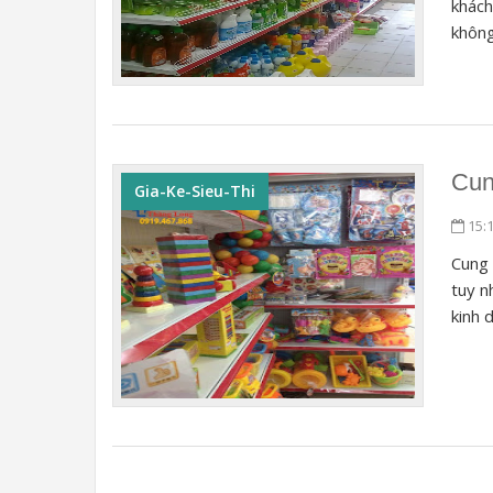
khách
không
Cun
Gia-Ke-Sieu-Thi
15:
Cung 
tuy n
kinh d