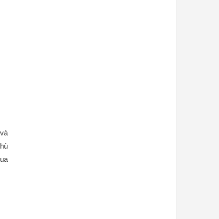
và 
hù 
ua 