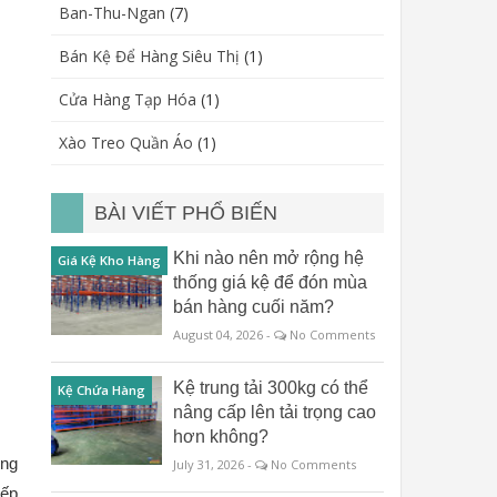
Ban-Thu-Ngan
(7)
Bán Kệ Để Hàng Siêu Thị
(1)
Cửa Hàng Tạp Hóa
(1)
Xào Treo Quần Áo
(1)
BÀI VIẾT PHỔ BIẾN
Khi nào nên mở rộng hệ
Giá Kệ Kho Hàng
thống giá kệ để đón mùa
bán hàng cuối năm?
August 04, 2026 -
No Comments
Kệ trung tải 300kg có thể
Kệ Chứa Hàng
nâng cấp lên tải trọng cao
hơn không?
ng 
July 31, 2026 -
No Comments
ếp 