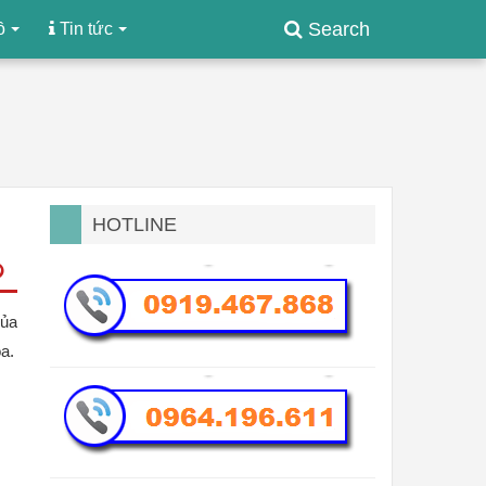
Search
ồ
Tin tức
HOTLINE
ủa 
a.