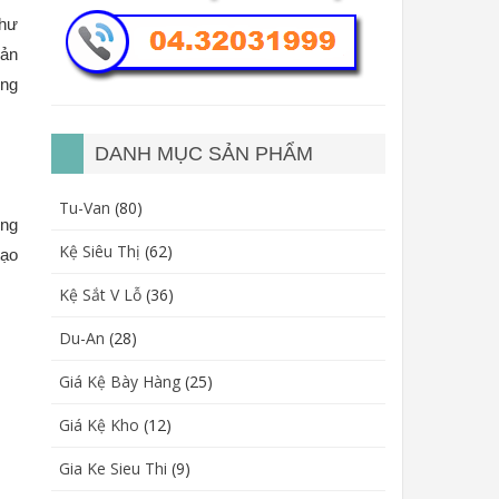
hư 
ản 
ng 
DANH MỤC SẢN PHẨM
Tu-Van
(80)
ng 
Kệ Siêu Thị
(62)
ạo 
Kệ Sắt V Lỗ
(36)
Du-An
(28)
Giá Kệ Bày Hàng
(25)
Giá Kệ Kho
(12)
Gia Ke Sieu Thi
(9)