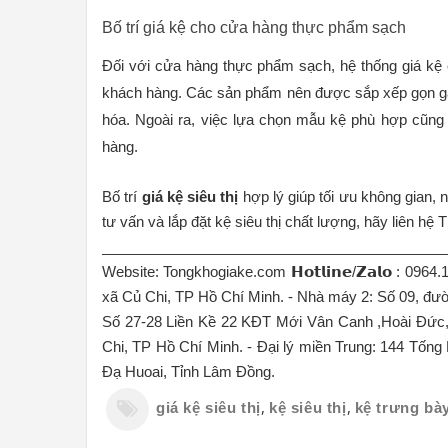
Bố trí giá kệ cho cửa hàng thực phẩm sạch
Đối với cửa hàng thực phẩm sạch, hệ thống giá kệ 
khách hàng. Các sản phẩm nên được sắp xếp gọn gàn
hóa. Ngoài ra, việc lựa chọn mẫu kệ phù hợp cũng 
hàng.
Bố trí 
giá kệ siêu thị
 hợp lý giúp tối ưu không gian,
tư vấn và lắp đặt kệ siêu thị chất lượng, hãy liên h
___________________________________________
Website: Tongkhogiake.com 𝗛𝗼𝘁𝗹𝗶𝗻𝗲/𝗭𝗮𝗹𝗼 : 
xã Củ Chi, TP Hồ Chí Minh. - Nhà máy 2: Số 09, đư
Số 27-28 Liền Kề 22 KĐT Mới Vân Canh ,Hoài Đức
Chi, TP Hồ Chí Minh. - Đại lý miền Trung: 144 Tốn
Đạ Huoai, Tỉnh Lâm Đồng.
,
,
giá kệ siêu thị
kệ siêu thị
kệ trưng bày