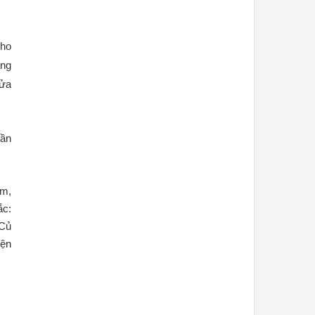
ho 
ng 
ửa 
ần 
ơm,
ắc:
 Củ
yện