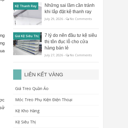
Những sai lầm cần tránh
Kệ Thanh Ray
khi lắp đặt kệ thanh ray
July 29, 2026 -
No Comments
7 lý do nên đầu tư kệ siêu
ng 
Giá Kệ Siêu Thị
thị tôn đục lỗ cho cửa
ng 
hàng bán lẻ
ua 
July 27, 2026 -
No Comments
LIÊN KẾT VÀNG
Giá Treo Quần Áo
Móc Treo Phụ Kiện Điện Thoại
ợc 
sử 
Kệ Kho Hàng
Kệ Siêu Thị