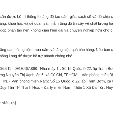
cần được bố trí thông thoáng để tạo cảm giác sạch sẽ và dễ chịu c
g, khoa học và dễ quan sát nhằm tăng độ tin cậy về chất lượng hà
góp phần tạo nên không gian hiện đại và chuyên nghiệp hơn cho c
 nâng cao trải nghiệm mua sắm và tăng hiệu quả bán hàng. Nếu bạn c
ệ Thăng Long để được hỗ trợ nhanh chóng nhé.
______________________________________
0964.196.611 - 0919.467.868 - Nhà máy 1 : Số 15 Quốc lộ 22, ấp Trạm B
ờng Nguyễn Thị Xạnh, ấp 6, xã Củ Chi, TPHCM. - Văn phòng miền B
, HN. - Văn phòng miền Nam: Số 15 Quốc lộ 22, ấp Trạm Bơm, xã
g Duy Tân TP Thanh Hóa. - Đại lý miền Nam: Thôn 1 Xã Đạ Tồn, Hu
 siêu thị