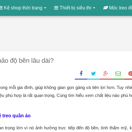
Kệ shop thời trang
Thiết bị siêu thị
Móc treo đ
bảo độ bền lâu dài?
rong mỗi gia đình, giúp không gian gọn gàng và tiện lợi hơn. Tuy nhi
iệu phù hợp là rất quan trọng. Cùng tìm hiểu xem chất liệu nào phù 
ệ treo quần áo
n trọng lớn vì nó ảnh hưởng trực tiếp đến độ bền, tính thẩm mỹ, 