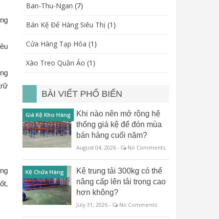
Ban-Thu-Ngan
(7)
ong
Bán Kệ Để Hàng Siêu Thị
(1)
Cửa Hàng Tạp Hóa
(1)
yêu
Xào Treo Quần Áo
(1)
àng
trữ
BÀI VIẾT PHỔ BIẾN
Khi nào nên mở rộng hệ
Giá Kệ Kho Hàng
thống giá kệ để đón mùa
bán hàng cuối năm?
August 04, 2026 -
No Comments
ọng
Kệ trung tải 300kg có thể
Kệ Chứa Hàng
nâng cấp lên tải trọng cao
ốt,
hơn không?
July 31, 2026 -
No Comments