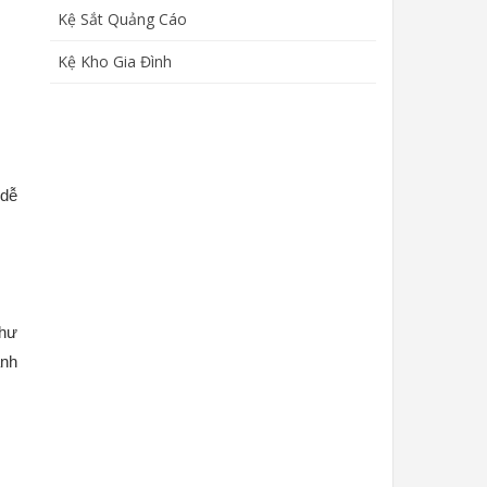
Kệ Sắt Quảng Cáo
Kệ Kho Gia Đình
 dễ
như
anh