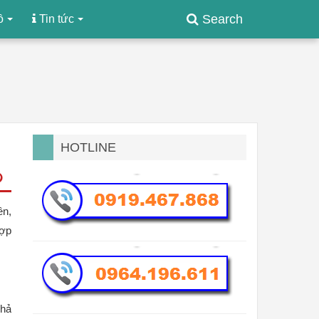
Search
ồ
Tin tức
HOTLINE
ên,
hợp
khả