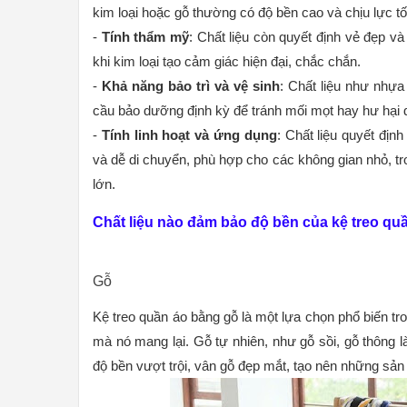
kim loại hoặc gỗ thường có độ bền cao và chịu lực t
-
Tính thẩm mỹ
: Chất liệu còn quyết định vẻ đẹp v
khi kim loại tạo cảm giác hiện đại, chắc chắn.
-
Khả năng bảo trì và vệ sinh
: Chất liệu như nhựa
cầu bảo dưỡng định kỳ để tránh mối mọt hay hư hại do
-
Tính linh hoạt và ứng dụng
: Chất liệu quyết đị
và dễ di chuyển, phù hợp cho các không gian nhỏ, tr
lớn.
Chất liệu nào đảm bảo độ bền của kệ treo qu
Gỗ
Kệ treo quần áo bằng gỗ là một lựa chọn phổ biến tro
mà nó mang lại. Gỗ tự nhiên, như gỗ sồi, gỗ thông 
độ bền vượt trội, vân gỗ đẹp mắt, tạo nên những sản