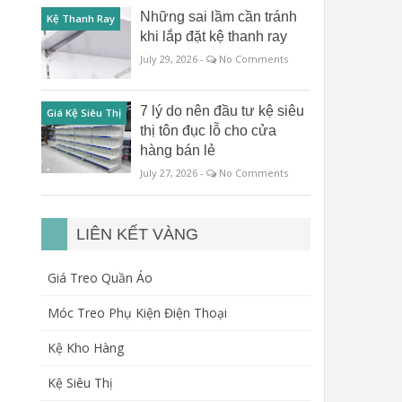
Những sai lầm cần tránh
Kệ Thanh Ray
khi lắp đặt kệ thanh ray
July 29, 2026 -
No Comments
7 lý do nên đầu tư kệ siêu
Giá Kệ Siêu Thị
thị tôn đục lỗ cho cửa
hàng bán lẻ
July 27, 2026 -
No Comments
LIÊN KẾT VÀNG
Giá Treo Quần Áo
Móc Treo Phụ Kiện Điện Thoại
Kệ Kho Hàng
Kệ Siêu Thị