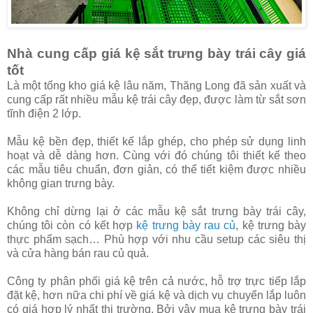
Nhà cung cấp giá kệ sắt trưng bày trái cây giá
tốt
Là một tổng kho giá kệ lâu năm, Thăng Long đã sản xuất và
cung cấp rất nhiều mẫu kệ trái cây đẹp, được làm từ sắt sơn
tĩnh điện 2 lớp.
Mẫu kệ bền đẹp, thiết kế lắp ghép, cho phép sử dụng linh
hoạt và dễ dàng hơn. Cùng với đó chúng tôi thiết kế theo
các mẫu tiêu chuẩn, đơn giản, có thể tiết kiệm được nhiều
không gian trưng bày.
Không chỉ dừng lại ở các mẫu kệ sắt trưng bày trái cây,
chúng tôi còn có kết hợp
kệ trưng bày rau củ
, kệ trưng bày
thực phẩm sạch… Phù hợp với nhu cầu setup các siêu thị
và cửa hàng bán rau củ quả.
Công ty phân phối giá kệ trên cả nước, hỗ trợ trực tiếp lắp
đặt kệ, hơn nữa chi phí về giá kệ và dịch vụ chuyển lắp luôn
có giá hợp lý nhất thị trường. Bởi vậy mua kệ trưng bày trái