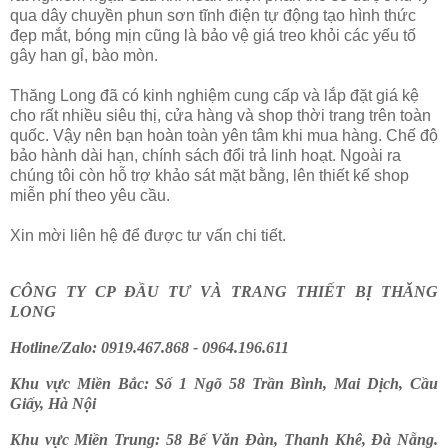
qua dây chuyền phun sơn tĩnh điện tự động tạo hình thức
đẹp mắt, bóng mịn cũng là bảo vệ giá treo khỏi các yếu tố
gây han gỉ, bào mòn.
Thăng Long đã có kinh nghiệm cung cấp và lắp đặt giá kệ
cho rất nhiều siêu thị, cửa hàng và shop thời trang trên toàn
quốc. Vậy nên bạn hoàn toàn yên tâm khi mua hàng. Chế độ
bảo hành dài hạn, chính sách đổi trả linh hoạt. Ngoài ra
chúng tôi còn hỗ trợ khảo sát mặt bằng, lên thiết kế shop
miễn phí theo yêu cầu.
Xin mời liên hệ để được tư vấn chi tiết.
CÔNG TY CP ĐẦU TƯ VÀ TRANG THIẾT BỊ THĂNG
LONG
Hotline/Zalo: 0919.467.868 - 0964.196.611
Khu vực Miền Bắc: Số 1 Ngõ 58 Trần Bình, Mai Dịch, Cầu
Giấy, Hà Nội
Khu vực Miền Trung: 58 Bế Văn Đàn, Thanh Khê, Đà Nẵng.