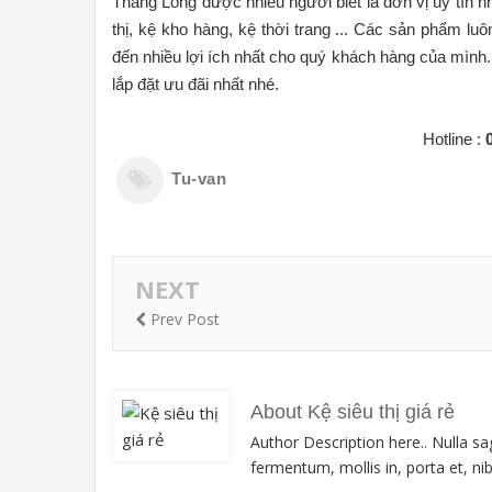
Thăng Long được nhiều người biết là đơn vị uy tín n
thị, kệ kho hàng, kệ thời trang ... Các sản phẩm l
đến nhiều lợi ích nhất cho quý khách hàng của mình.
lắp đặt ưu đãi nhất nhé.
Hotline :
Tu-van
NEXT
Prev Post
About Kệ siêu thị giá rẻ
Author Description here.. Nulla sa
fermentum, mollis in, porta et, nibh