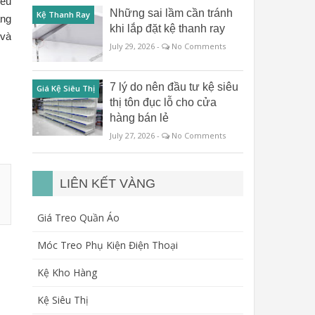
iêu
Những sai lầm cần tránh
Kệ Thanh Ray
ang
khi lắp đặt kệ thanh ray
 và
July 29, 2026 -
No Comments
7 lý do nên đầu tư kệ siêu
Giá Kệ Siêu Thị
thị tôn đục lỗ cho cửa
hàng bán lẻ
July 27, 2026 -
No Comments
LIÊN KẾT VÀNG
Giá Treo Quần Áo
Móc Treo Phụ Kiện Điện Thoại
Kệ Kho Hàng
Kệ Siêu Thị