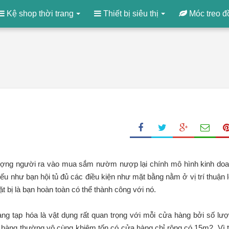
Kệ shop thời trang
Thiết bị siêu thị
Móc treo đ
lượng người ra vào mua sắm nườm nượp lại chính mô hình kinh do
u như bạn hội tủ đủ các điều kiện như mặt bằng nằm ở vị trí thuận l
t bị là bạn hoàn toàn có thể thành công với nó.
ng tạp hóa là vật dụng rất quan trọng với mỗi cửa hàng bởi số lư
ửa hàng thường vô cùng khiêm tốn có cửa hàng chỉ rộng có 15m2. Vì 