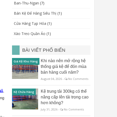
Ban-Thu-Ngan
(7)
Bán Kệ Để Hàng Siêu Thị
(1)
Cửa Hàng Tạp Hóa
(1)
Xào Treo Quần Áo
(1)
BÀI VIẾT PHỔ BIẾN
Khi nào nên mở rộng hệ
Giá Kệ Kho Hàng
thống giá kệ để đón mùa
bán hàng cuối năm?
August 04, 2026 -
No Comments
lỗ
.
Kệ trung tải 300kg có thể
Kệ Chứa Hàng
nâng cấp lên tải trọng cao
úng
hơn không?
July 31, 2026 -
No Comments