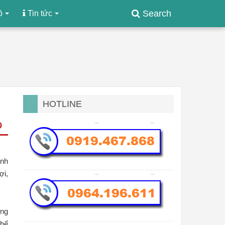
Search
ồ
Tin tức
HOTLINE
anh
ợi,
ợng
thế