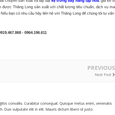
hất chuyên sản xuất và lắp đặt
kệ trưng bày hàng tạp hóa
, giá kệ s
uôn được Thăng Long sản xuất với chất lượng tiêu chuẩn, dịch vụ m
 Nếu bạn có nhu cầu hãy liên hệ với Thăng Long để chúng tôi tư vấn
0919.467.868 - 0964.196.611
PREVIOUS
Next Post
gittis convallis. Curabitur consequat. Quisque metus enim, venenatis
. Duis vulputate elit in elit. Mauris dictum libero id justo.