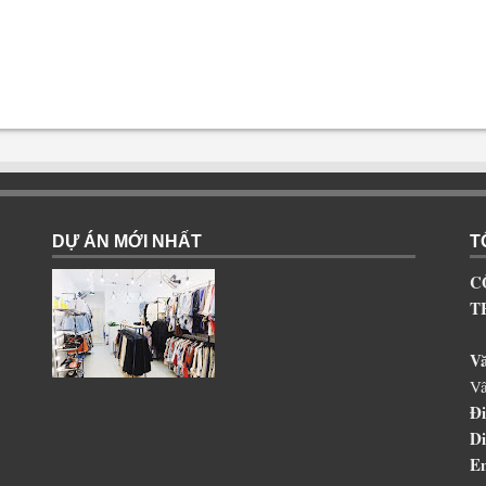
DỰ ÁN MỚI NHẤT
T
C
T
V
Vâ
Đi
Di
Em