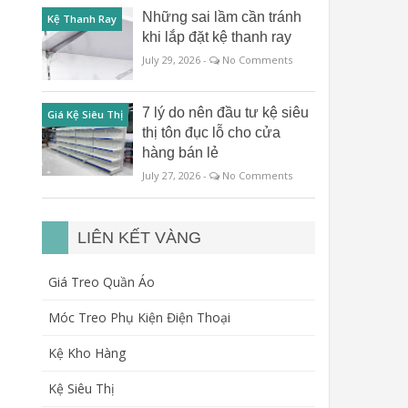
Những sai lầm cần tránh
Kệ Thanh Ray
khi lắp đặt kệ thanh ray
July 29, 2026 -
No Comments
7 lý do nên đầu tư kệ siêu
Giá Kệ Siêu Thị
thị tôn đục lỗ cho cửa
hàng bán lẻ
July 27, 2026 -
No Comments
LIÊN KẾT VÀNG
Giá Treo Quần Áo
Móc Treo Phụ Kiện Điện Thoại
Kệ Kho Hàng
Kệ Siêu Thị