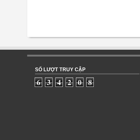
SỐ LƯỢT TRUY CẬP
6
3
4
2
0
8