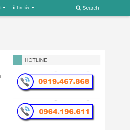
Search
ồ
Tin tức
HOTLINE
h