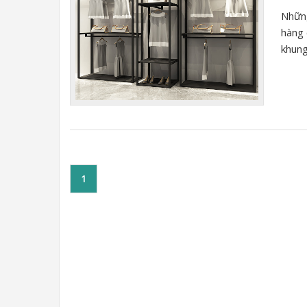
Những
hàng 
khung
1