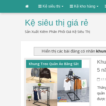
Kệ siêu thị
Kệ kho hàng
Kệ siêu thị giá rẻ
Sản Xuất Kiêm Phân Phối Giá Kệ Siêu Thị
Hiển thị các bài đăng có nhãn
khun
Khu
Khung Treo Quần Áo Bằng Sắt
5 n
17:
Thăn
quần 
được 