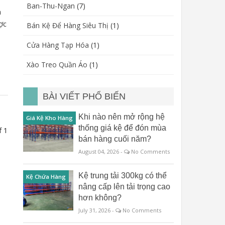
Ban-Thu-Ngan
(7)
a
ợc
Bán Kệ Để Hàng Siêu Thị
(1)
Cửa Hàng Tạp Hóa
(1)
Xào Treo Quần Áo
(1)
BÀI VIẾT PHỔ BIẾN
Khi nào nên mở rộng hệ
Giá Kệ Kho Hàng
thống giá kệ để đón mùa
f 1
bán hàng cuối năm?
August 04, 2026 -
No Comments
Kệ trung tải 300kg có thể
Kệ Chứa Hàng
nâng cấp lên tải trọng cao
hơn không?
July 31, 2026 -
No Comments