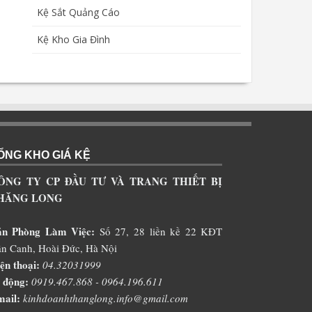
Kệ Sắt Quảng Cáo
Kệ Kho Gia Đình
ỔNG KHO GIÁ KỆ
ÔNG TY CP ĐẦU TƯ VÀ TRANG THIẾT BỊ
HĂNG LONG
ăn Phòng Làm Việc:
Số 27, 28 liền kề 22 KĐT
n Canh, Hoài Đức, Hà Nội
ện thoại:
04.32031999
 động:
0919.467.868 - 0964.196.611
ail:
kinhdoanhthanglong.info@gmail.com