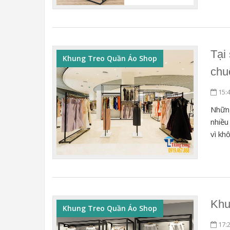
Tại
Khung Treo Quần Áo Shop
chu
15:
Những
nhiều
vì kh
Khu
Khung Treo Quần Áo Shop
17: