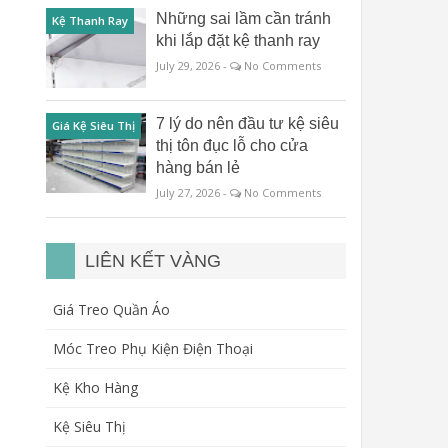
Những sai lầm cần tránh
Kệ Thanh Ray
khi lắp đặt kệ thanh ray
July 29, 2026 -
No Comments
7 lý do nên đầu tư kệ siêu
Giá Kệ Siêu Thị
thị tôn đục lỗ cho cửa
hàng bán lẻ
July 27, 2026 -
No Comments
LIÊN KẾT VÀNG
Giá Treo Quần Áo
Móc Treo Phụ Kiện Điện Thoại
Kệ Kho Hàng
Kệ Siêu Thị