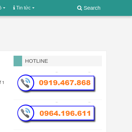
Search
ồ
Tin tức
HOTLINE
f 1