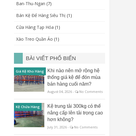
Ban-Thu-Ngan
(7)
Bán Kệ Để Hàng Siêu Thị
(1)
Cửa Hàng Tạp Hóa
(1)
Xào Treo Quần Áo
(1)
BÀI VIẾT PHỔ BIẾN
Khi nào nên mở rộng hệ
Giá Kệ Kho Hàng
thống giá kệ để đón mùa
bán hàng cuối năm?
August 04, 2026 -
No Comments
Kệ trung tải 300kg có thể
Kệ Chứa Hàng
nâng cấp lên tải trọng cao
hơn không?
July 31, 2026 -
No Comments