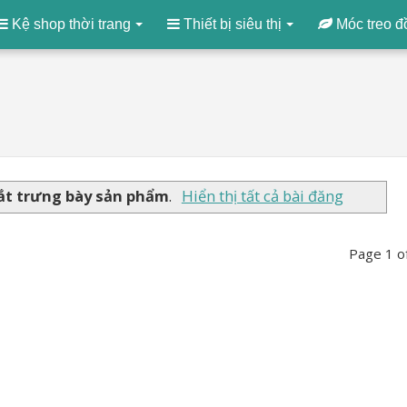
Kệ shop thời trang
Thiết bị siêu thị
Móc treo đ
ắt trưng bày sản phẩm
.
Hiển thị tất cả bài đăng
Page 1 o