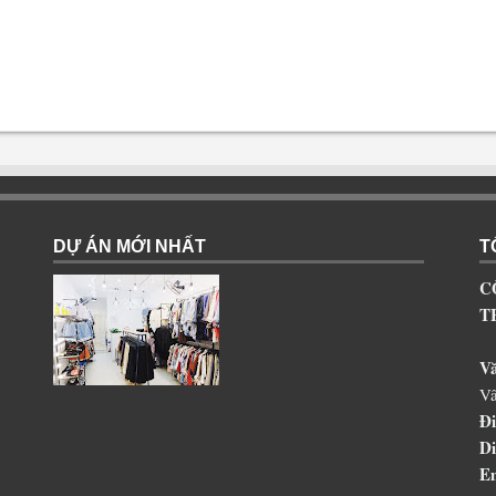
DỰ ÁN MỚI NHẤT
T
C
T
V
Vâ
Đi
Di
Em