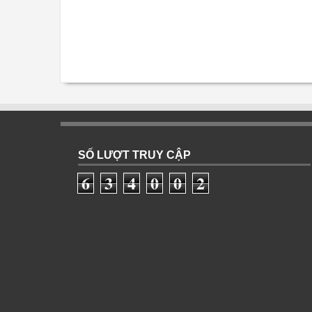
SỐ LƯỢT TRUY CẬP
6
3
4
0
0
2