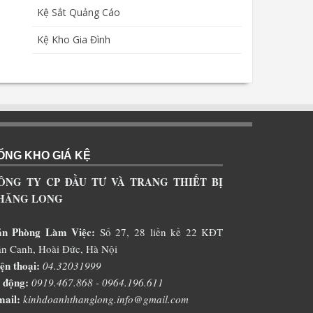
Kệ Sắt Quảng Cáo
Kệ Kho Gia Đình
ỔNG KHO GIÁ KỆ
ÔNG TY CP ĐẦU TƯ VÀ TRANG THIẾT BỊ
HĂNG LONG
ăn Phòng Làm Việc:
Số 27, 28 liền kề 22 KĐT
n Canh, Hoài Đức, Hà Nội
ện thoại:
04.32031999
 động:
0919.467.868 - 0964.196.611
ail:
kinhdoanhthanglong.info@gmail.com