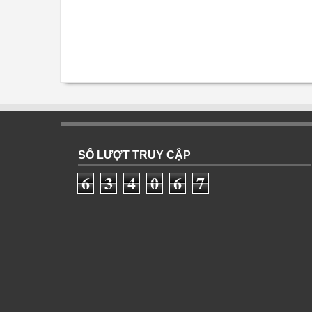
SỐ LƯỢT TRUY CẬP
6
3
4
0
6
7