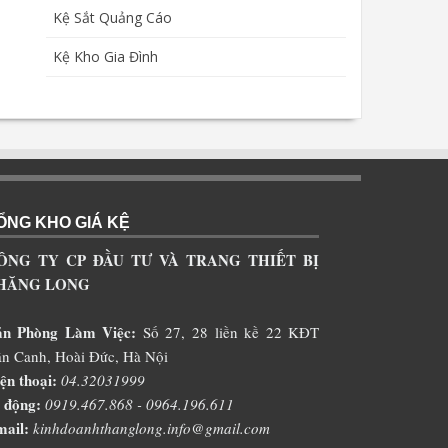
Kệ Sắt Quảng Cáo
Kệ Kho Gia Đình
ỔNG KHO GIÁ KỆ
ÔNG TY CP ĐẦU TƯ VÀ TRANG THIẾT BỊ
HĂNG LONG
ăn Phòng Làm Việc:
Số 27, 28 liền kề 22 KĐT
n Canh, Hoài Đức, Hà Nội
ện thoại:
04.32031999
 động:
0919.467.868 - 0964.196.611
ail:
kinhdoanhthanglong.info@gmail.com