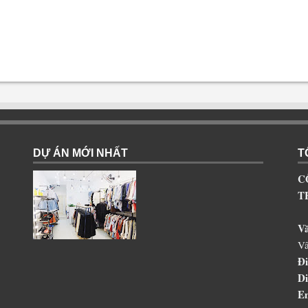
DỰ ÁN MỚI NHẤT
T
C
T
V
Vâ
Đi
Di
Em