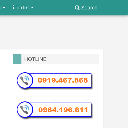
Search
ồ
Tin tức
HOTLINE
m