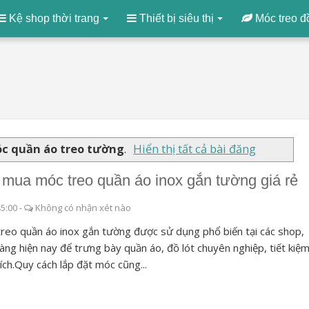
Kệ shop thời trang
Thiết bị siêu thị
Móc treo đ
c quần áo treo tường
.
Hiển thị tất cả bài đăng
 mua móc treo quần áo inox gắn tường giá rẻ
45:00
-
Không có nhận xét nào
reo quần áo inox gắn tường được sử dụng phổ biến tại các shop,
àng hiện nay để trưng bày quần áo, đồ lót chuyên nghiệp, tiết kiệ
tích.Quy cách lắp đặt móc cũng...