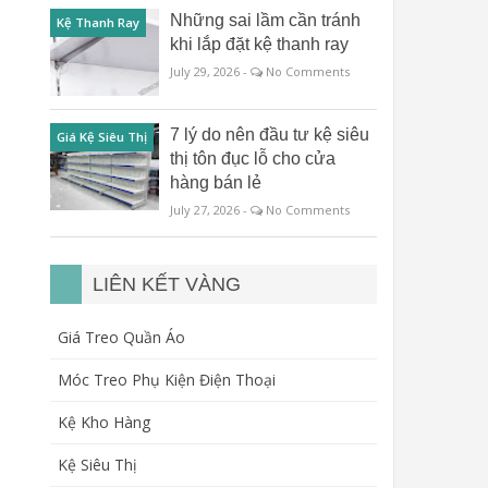
Những sai lầm cần tránh
Kệ Thanh Ray
khi lắp đặt kệ thanh ray
July 29, 2026 -
No Comments
7 lý do nên đầu tư kệ siêu
Giá Kệ Siêu Thị
thị tôn đục lỗ cho cửa
hàng bán lẻ
July 27, 2026 -
No Comments
LIÊN KẾT VÀNG
Giá Treo Quần Áo
Móc Treo Phụ Kiện Điện Thoại
Kệ Kho Hàng
Kệ Siêu Thị