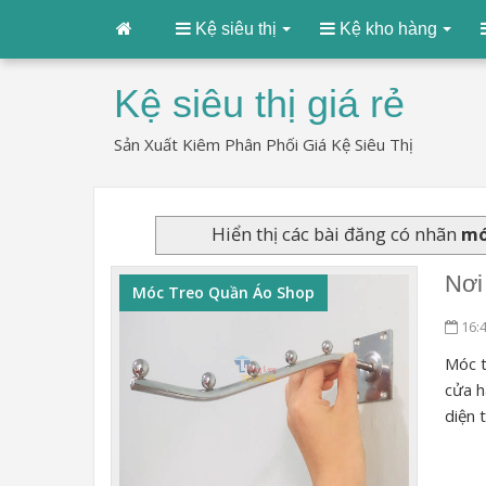
Kệ siêu thị
Kệ kho hàng
Kệ siêu thị giá rẻ
Sản Xuất Kiêm Phân Phối Giá Kệ Siêu Thị
Hiển thị các bài đăng có nhãn
mó
Nơi
Móc Treo Quần Áo Shop
16:
Móc t
cửa h
diện 