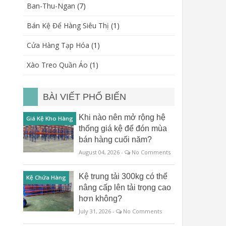
Ban-Thu-Ngan
(7)
Bán Kệ Để Hàng Siêu Thị
(1)
Cửa Hàng Tạp Hóa
(1)
Xào Treo Quần Áo
(1)
BÀI VIẾT PHỔ BIẾN
Khi nào nên mở rộng hệ
Giá Kệ Kho Hàng
thống giá kệ để đón mùa
bán hàng cuối năm?
August 04, 2026 -
No Comments
Kệ trung tải 300kg có thể
Kệ Chứa Hàng
nâng cấp lên tải trọng cao
hơn không?
July 31, 2026 -
No Comments