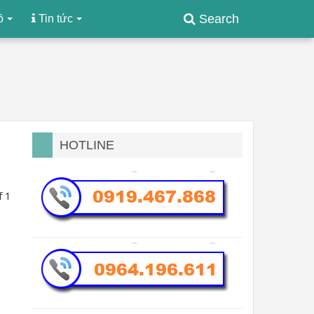
Search
ồ
Tin tức
HOTLINE
f 1