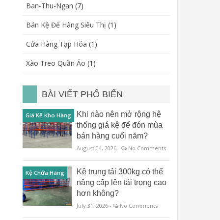
Ban-Thu-Ngan
(7)
Bán Kệ Để Hàng Siêu Thị
(1)
Cửa Hàng Tạp Hóa
(1)
Xào Treo Quần Áo
(1)
BÀI VIẾT PHỔ BIẾN
Khi nào nên mở rộng hệ
Giá Kệ Kho Hàng
thống giá kệ để đón mùa
bán hàng cuối năm?
August 04, 2026 -
No Comments
Kệ trung tải 300kg có thể
Kệ Chứa Hàng
nâng cấp lên tải trọng cao
hơn không?
July 31, 2026 -
No Comments