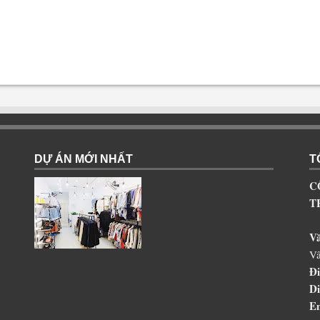
DỰ ÁN MỚI NHẤT
T
C
T
V
Vâ
Đi
Di
Em