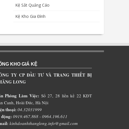
Kệ Sắt Quảng Cáo
Kệ Kho Gia Đình
ỔNG KHO GIÁ KỆ
ÔNG TY CP ĐẦU TƯ VÀ TRANG THIẾT BỊ
HĂNG LONG
ăn Phòng Làm Việc:
Số 27, 28 liền kề 22 KĐT
n Canh, Hoài Đức, Hà Nội
ện thoại:
04.32031999
 động:
0919.467.868 - 0964.196.611
ail:
kinhdoanhthanglong.info@gmail.com