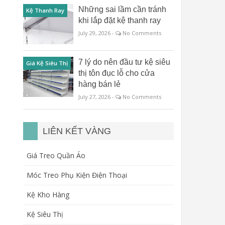
Những sai lầm cần tránh
Kệ Thanh Ray
khi lắp đặt kệ thanh ray
July 29, 2026 -
No Comments
7 lý do nên đầu tư kệ siêu
Giá Kệ Siêu Thị
thị tôn đục lỗ cho cửa
hàng bán lẻ
July 27, 2026 -
No Comments
LIÊN KẾT VÀNG
Giá Treo Quần Áo
Móc Treo Phụ Kiện Điện Thoại
Kệ Kho Hàng
Kệ Siêu Thị