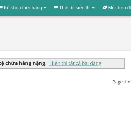
Kệ shop thời trang
Thiết bị siêu thị
Móc treo đ
kệ chứa hàng nặng
.
Hiển thị tất cả bài đăng
Page 1 o