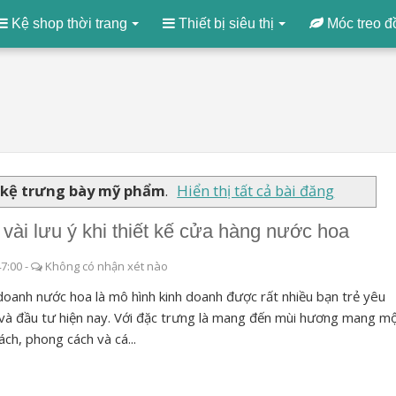
Kệ shop thời trang
Thiết bị siêu thị
Móc treo đ
 kệ trưng bày mỹ phẩm
.
Hiển thị tất cả bài đăng
 vài lưu ý khi thiết kế cửa hàng nước hoa
47:00
-
Không có nhận xét nào
doanh nước hoa là mô hình kinh doanh được rất nhiều bạn trẻ yêu
 và đầu tư hiện nay. Với đặc trưng là mang đến mùi hương mang m
cách, phong cách và cá...