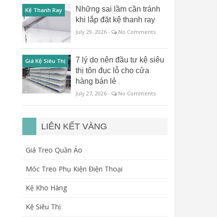
Những sai lầm cần tránh
Kệ Thanh Ray
khi lắp đặt kệ thanh ray
July 29, 2026 -
No Comments
7 lý do nên đầu tư kệ siêu
Giá Kệ Siêu Thị
thị tôn đục lỗ cho cửa
hàng bán lẻ
July 27, 2026 -
No Comments
LIÊN KẾT VÀNG
Giá Treo Quần Áo
Móc Treo Phụ Kiện Điện Thoại
Kệ Kho Hàng
Kệ Siêu Thị