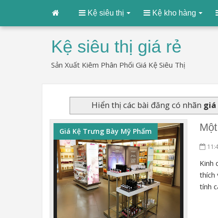
Kệ siêu thị
Kệ kho hàng
Kệ siêu thị giá rẻ
Sản Xuất Kiêm Phân Phối Giá Kệ Siêu Thị
Hiển thị các bài đăng có nhãn
giá
Một
Giá Kệ Trưng Bày Mỹ Phẩm
11:
Kinh 
thích
tính 