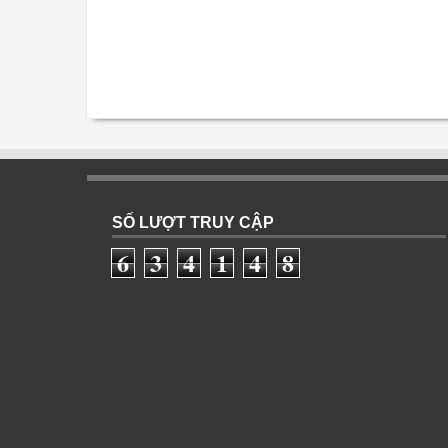
SỐ LƯỢT TRUY CẬP
6
3
4
1
4
8