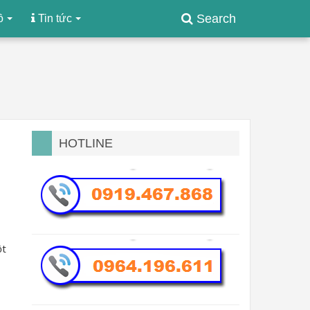
Search
ồ
Tin tức
HOTLINE
ột