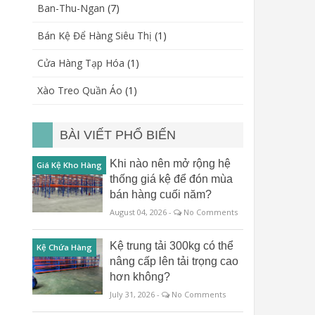
Ban-Thu-Ngan
(7)
Bán Kệ Để Hàng Siêu Thị
(1)
Cửa Hàng Tạp Hóa
(1)
Xào Treo Quần Áo
(1)
BÀI VIẾT PHỔ BIẾN
Khi nào nên mở rộng hệ
Giá Kệ Kho Hàng
thống giá kệ để đón mùa
bán hàng cuối năm?
August 04, 2026 -
No Comments
Kệ trung tải 300kg có thể
Kệ Chứa Hàng
nâng cấp lên tải trọng cao
hơn không?
July 31, 2026 -
No Comments