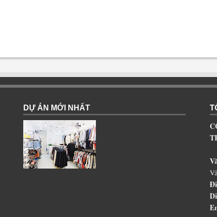
DỰ ÁN MỚI NHẤT
T
C
T
V
Vâ
Đi
Di
Em