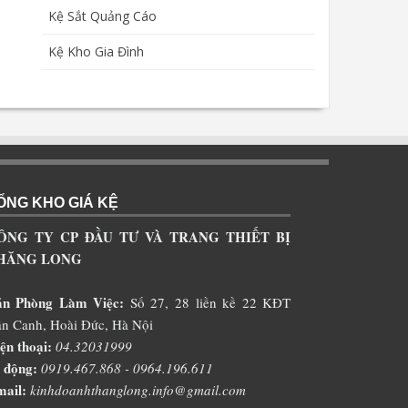
Kệ Sắt Quảng Cáo
Kệ Kho Gia Đình
ỔNG KHO GIÁ KỆ
ÔNG TY CP ĐẦU TƯ VÀ TRANG THIẾT BỊ
HĂNG LONG
ăn Phòng Làm Việc:
Số 27, 28 liền kề 22 KĐT
n Canh, Hoài Đức, Hà Nội
ện thoại:
04.32031999
 động:
0919.467.868 - 0964.196.611
ail:
kinhdoanhthanglong.info@gmail.com